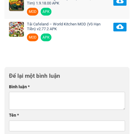
Tim) 1.9.18.00 APK
MOD
APK
Tải Cafeland – World Kitchen MOD (Vô Hạn
Tiền) v2.77.2 APK
MOD
APK
Để lại một bình luận
Bình luận
*
Tên
*