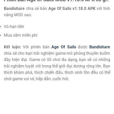
Bandishare
chia sẻ bản
Age Of Sails v1.18.0 APK
với tính
năng MOD sau:
Vô hạn tiền
Mua sắm miễn phí
Kết luận:
Với phiên bản
Age Of Sails
được
Bandishare
chia sẻ cho bạn trải nghiệm game mô phỏng thuyền buồm
đầy hiện đại. Game có lối chơi đa dạng, bạn sẽ có những
trải nghiệm tuyệt vời trong thế giới đại dương rộng lớn. Bạn
thích khám phá, thích chiến đấu, thích sinh tồn đều có thể
chơi game vui vẻ, hấp dẫn, cuốn hút.