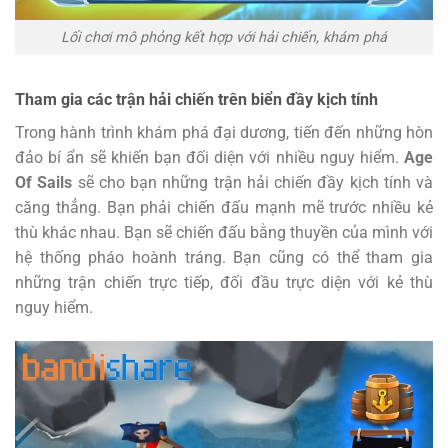
Lối chơi mô phỏng kết hợp với hải chiến, khám phá
Tham gia các trận hải chiến trên biển đầy kịch tính
Trong hành trình khám phá đại dương, tiến đến những hòn
đảo bí ẩn sẽ khiến bạn đối diện với nhiều nguy hiểm.
Age
Of Sails
sẽ cho bạn những trận hải chiến đầy kịch tính và
căng thẳng. Bạn phải chiến đấu mạnh mẽ trước nhiều kẻ
thù khác nhau. Bạn sẽ chiến đấu bằng thuyền của mình với
hệ thống pháo hoành tráng. Bạn cũng có thể tham gia
những trận chiến trực tiếp, đối đầu trực diện với kẻ thù
nguy hiểm.