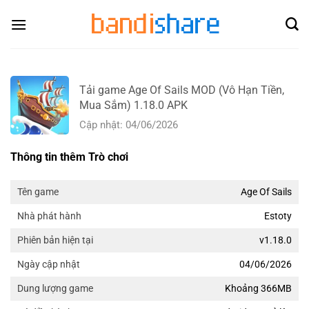
Skip
to
content
Tải game Age Of Sails MOD (Vô Hạn Tiền,
Mua Sắm) 1.18.0 APK
Cập nhật: 04/06/2026
Thông tin thêm Trò chơi
Age Of Sails
Tên game
Estoty
Nhà phát hành
v1.18.0
Phiên bản hiện tại
04/06/2026
Ngày cập nhật
Khoảng 366MB
Dung lượng game