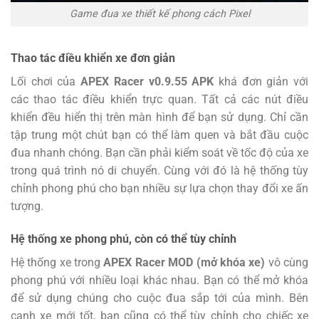
Game đua xe thiết kế phong cách Pixel
Thao tác điều khiển xe đơn giản
Lối chơi của
APEX Racer v0.9.55 APK
khá đơn giản với
các thao tác điều khiển trực quan. Tất cả các nút điều
khiển đều hiển thị trên màn hình để bạn sử dụng. Chỉ cần
tập trung một chút bạn có thể làm quen và bắt đầu cuộc
đua nhanh chóng. Bạn cần phải kiểm soát về tốc độ của xe
trong quá trình nó di chuyển. Cùng với đó là hệ thống tùy
chỉnh phong phú cho bạn nhiều sự lựa chọn thay đổi xe ấn
tượng.
Hệ thống xe phong phú, còn có thể tùy chỉnh
Hệ thống xe trong
APEX Racer MOD (mở khóa xe)
vô cùng
phong phú với nhiều loại khác nhau. Bạn có thể mở khóa
để sử dụng chúng cho cuộc đua sắp tới của mình. Bên
cạnh xe mới tốt, bạn cũng có thể tùy chỉnh cho chiếc xe