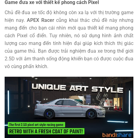
Game đưa xe với thiết kế phong cách Pixel
Chủ đề đua xe tốc độ không còn xa lạ với thị trường game
hiện nay.
APEX Racer
cũng khai thác chủ đề này nhưng
mang đến cho bạn cái nhìn mới qua thiết kế mang phong
cách Pixel cổ điển. Tuy nhiên, nó sử dụng hình ảnh chất
lượng cao mang đến tính hiện đại giúp kích thích thị giác
của game thủ. Bạn được trải nghiệm đua xe trong thế giới
2.5D với âm thanh sống động khiến bạn có được cuộc đua
vô cùng phấn khích.