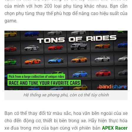
của mình với hơn 200 loại phụ tùng khác nhau. Bạn cần
chọn phụ tùng thay thế phù hợp để nâng cao hiệu suất của
game.
Hệ thống xe phong phú, còn có thể tùy chỉnh
Bạn có thể thay đổi từ màu sắc, hoa văn bên ngoài của xe
cho đến động cơ, thiết bị bên trong xe. Hãy hiện thực hóa
xe đua trong mơ của bạn cùng với phiên bản
APEX Racer