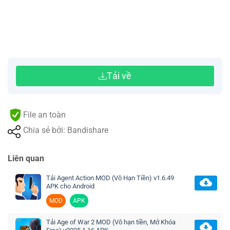
Tải về
File an toàn
Chia sẻ bởi: Bandishare
Liên quan
Tải Agent Action MOD (Vô Hạn Tiền) v1.6.49
APK cho Android
MOD
APK
Tải Age of War 2 MOD (Vô hạn tiền, Mở Khóa