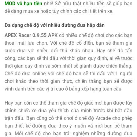
MOD vô hạn tiền
nhé! Sở hữu thật nhiều tiền sẽ giúp bạn
dễ dàng mua xe hoặc tùy chỉnh các chi tiết trên xe.
Đa dạng chế độ với nhiều đường đua hấp dẫn
APEX Racer 0.9.55 APK
có nhiều chế độ chơi cho các bạn
thoải mái lựa chọn. Với chế độ cổ điển, bạn sẽ tham gia
cuộc đua với nhiều đối thủ khác nhau. Hay chế độ tấn
công, các bạn sẽ thi đấu với thời gian quy định, ai về trước
thời gian quy định và sớm nhất sẽ giành được chiến thắng.
Chế độ đua online, với chế độ bạn sẽ thi đấu với 1 người
chơi khác theo thời gian thực, chiến thắng bạn sẽ được
vinh danh trên các vị trí cao ở bảng xếp hạng toàn cầu.
Hay bạn còn có thể tham gia chế độ giấc mơ, bạn được tùy
chỉnh chiếc xe đua yêu thích của mình trước khi bắt đầu
trận đấu. Bạn cũng có thể chơi ở chế độ Arcade cho phép
bạn thiết kế đường đua theo ý muốn và mời bạn bè tham
gia. Mỗi chế độ cho bạn trải nghiệm những đường đua