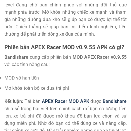
level đang chờ bạn chinh phục với những đối thủ cực
mạnh phía trước. Mở khóa những chiếc xe mạnh và tham
gia những đường đua khó sẽ giúp bạn có được lợi thế tốt
hơn. Chiến thắng sẽ giúp bạn có điểm kinh nghiệm, tiền
thưởng để phát triển dòng xe đua của mình.
Phiên bản APEX Racer MOD v0.9.55 APK có gì?
Bandishare
cung cấp phiên bản
MOD APEX Racer v0.9.55
với các tính năng sau:
MOD vô hạn tiền
Mở khóa toàn bộ xe đua trả phí
Kết luận:
Tải bản
APEX Racer MOD APK
được
Bandishare
chia sẻ trong bài viết trên chính cách để bạn có lượng tiền
lớn, xe trả phí đã được mở khóa để bạn lựa chọn và sử
dụng miễn phí. Nhờ đó bạn có thể dùng xe và nâng cấp,
tùy chỉnh xe cực dễ. Hãy trải nghiệm game đua xe tuyệt vời