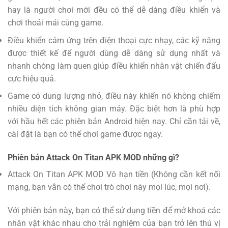
hay là người chơi mới đều có thể dễ dàng điều khiển và
chơi thoải mái cùng game.
Điều khiển cảm ứng trên điện thoại cực nhạy, các kỹ năng
được thiết kế để người dùng dễ dàng sử dụng nhất và
nhanh chóng làm quen giúp điều khiển nhân vật chiến đấu
cực hiệu quả.
Game có dung lượng nhỏ, điều này khiến nó không chiếm
nhiều diện tích không gian máy. Đặc biệt hơn là phù hợp
với hầu hết các phiên bản Android hiện nay. Chỉ cần tải về,
cài đặt là bạn có thể chơi game được ngay.
Phiên bản Attack On Titan APK MOD những gì?
Attack On Titan APK MOD Vô hạn tiền (Không cần kết nối
mạng, bạn vẫn có thể chơi trò chơi này mọi lúc, mọi nơi).
Với phiên bản này, bạn có thể sử dụng tiền để mở khoá các
nhân vật khác nhau cho trải nghiệm của bạn trở lên thú vị