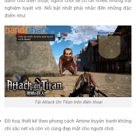
dành cho điện thoại, người chơi sẽ có rất nhiều những trải
nghiệm tuyệt vời. Nổi bật nhất phải nhắc đến những đặc
điểm như:
Tải Attack On Titan trên điện thoại
Đồ hoạ thiết kế theo phong cách Amine truyện tranh không
chỉ sắc nét và còn vô cùng đẹp mắt cho người chơi.