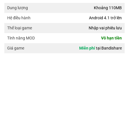
Khoảng 110MB
Dung lượng
Android 4.1 trở lên
Hệ điều hành
Nhập vai phiêu lưu
Thể loại game
Vô hạn tiền
Tính năng MOD
Miễn phí
tại Bandishare
Giá game