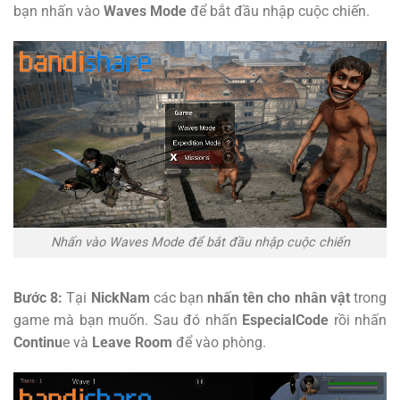
bạn nhấn vào
Waves Mode
để bắt đầu nhập cuộc chiến.
Nhấn vào Waves Mode để bắt đầu nhập cuộc chiến
Bước 8:
Tại
NickNam
các bạn
nhấn tên cho nhân vật
trong
game mà bạn muốn. Sau đó nhấn
EspecialCode
rồi nhấn
Continu
e và
Leave Room
để vào phòng.