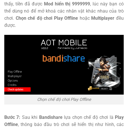
thấy, tiền đã được
Mod hiển thị 9999999
, lúc này bạn có
thể dùng nó để mở khoá các nhân vật khác nhau của trò
chơi.
Chọn chế độ chơi Play Offline
hoặc
Multiplayer
đều
được.
Chọn chế độ chơi Play Offline
Bước 7:
Sau khi
Bandishare
lựa chọn chế độ chơi là
Play
Offline
, thông báo đầu trò chơi sẽ hiển thị như hình, các