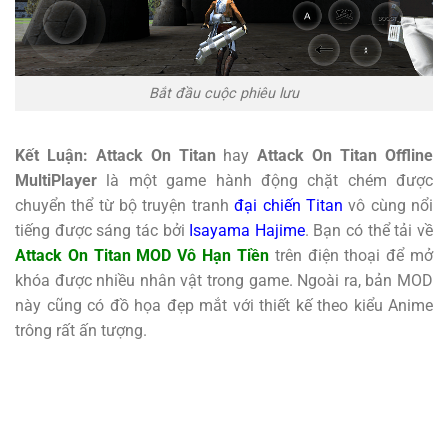
Bắt đầu cuộc phiêu lưu
Kết Luận:
Attack On Titan
hay
Attack On Titan Offline
MultiPlayer
là một game hành động chặt chém được
chuyển thể từ bộ truyện tranh
đại chiến Titan
vô cùng nổi
tiếng được sáng tác bởi
Isayama Hajime
. Bạn có thể tải về
Attack On Titan MOD Vô Hạn Tiền
trên điện thoại để mở
khóa được nhiều nhân vật trong game. Ngoài ra, bản MOD
này cũng có đồ họa đẹp mắt với thiết kế theo kiểu Anime
trông rất ấn tượng.