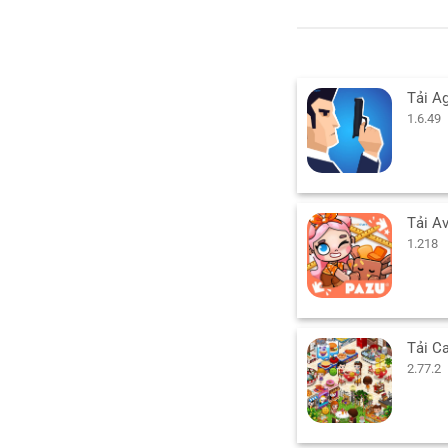
1.6.49
1.218
2.77.2