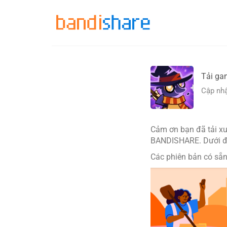
Skip
to
content
Tải ga
Cập nhậ
Cảm ơn bạn đã tải x
BANDISHARE. Dưới đây
Các phiên bản có sẵn