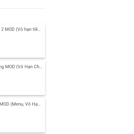
Tải Age of War 2 MOD (Vô hạn tiền, Mở Khóa Free) v2025.1.16 APK
Tải Banana Kong MOD (Vô Hạn Chuối, Trái Tim) 1.9.18.00 APK
Tải Cover Fire MOD (Menu, Vô Hạn Tiền, Bất Tử, VIP) 1.33.20 APK