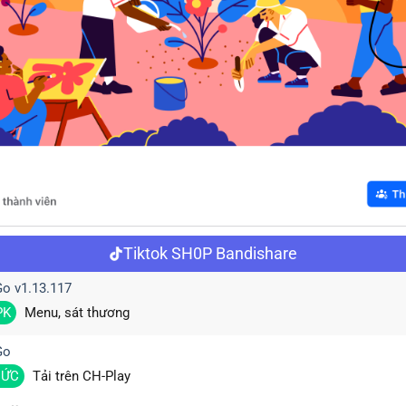
Tiktok SH0P Bandishare
o v1.13.117
PK
Menu, sát thương
Go
HỨC
Tải trên CH-Play