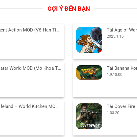
GỢI Ý ĐẾN BẠN
Tải Agent Action MOD (Vô Hạn Tiền) v1.6.49 APK cho Android
2025.1.16
Tải Avatar World MOD (Mở Khoá Tất Cả) v1.218 APK cho Android
1.9.18.00
Tải Cafeland – World Kitchen MOD (Vô Hạn Tiền) v2.77.2 APK
1.33.20