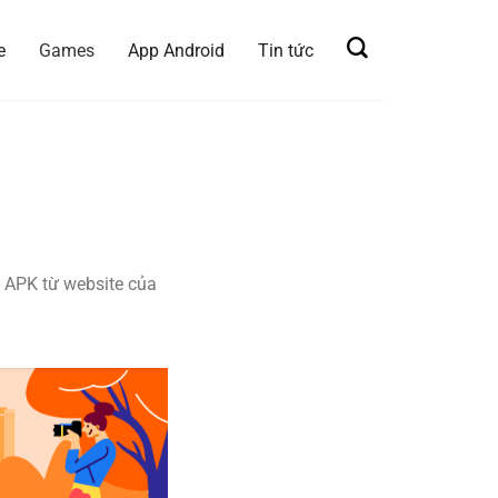
e
Games
App Android
Tin tức
 APK từ website của