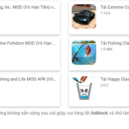
Tải Egg, Inc. MOD (Vô Hạn Tiền) v1.37 APK cho Android
7.14.0
Tải game Fishdom MOD (Vô Hạn Tiền, Kim Cương) 9.9.8.0 APK
1.0.486
Tải Fishing and Life MOD APK (Vô Hạn Tiền) v0.0.297 cho Android
2.0.2
uống không sẵn sàng sau vài giây, vui lòng tắt
Adblock
và thử làm