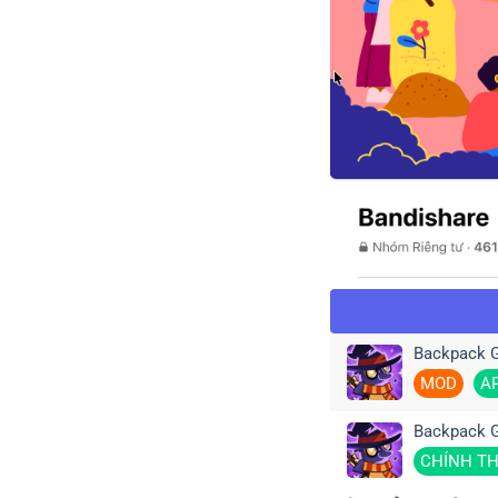
Backpack G
MOD
A
Backpack 
CHÍNH T