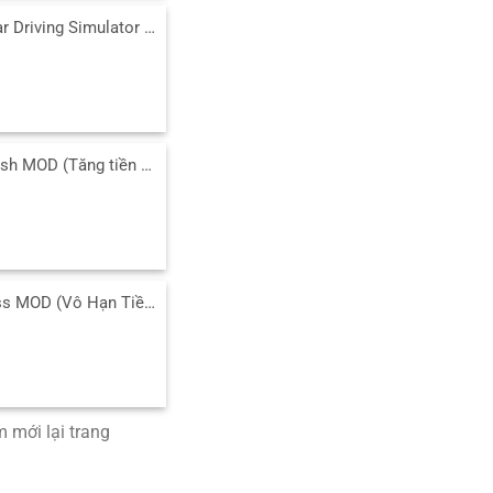
Tải Extreme Car Driving Simulator MOD (Menu/Tiền/Full Xe) 7.14.0 APK
Tải Fishing Clash MOD (Tăng tiền thưởng, Tự động câu) 1.0.486 APK
Tải Happy Glass MOD (Vô Hạn Tiền) v2.0.2 APK cho Android
 mới lại trang