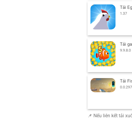
1.37
9.9.8.0
0.0.297
📌 Nếu liên kết tải x