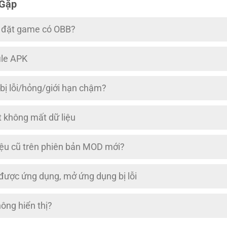
 Gặp
i đặt game có OBB?
ile APK
 bị lỗi/hỏng/giới hạn chậm?
 không mất dữ liệu
iệu cũ trên phiên bản MOD mới?
 được ứng dụng, mở ứng dụng bị lỗi
ng hiển thị?