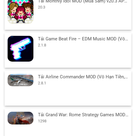
Tải Monthly Idol MOD (Mua Sắm) v20.3 APK cho Android
20.3
Tải Game Beat Fire – EDM Music MOD (Vô Hạn Tiền) v2.1.8 APK
2.1.8
Tải Airline Commander MOD (Vô Hạn Tiền, Mở Khóa) 2.8.1 APK
2.8.1
Tải Grand War: Rome Strategy Games MOD (Vô Hạn Tiền) 1298 APK
1298