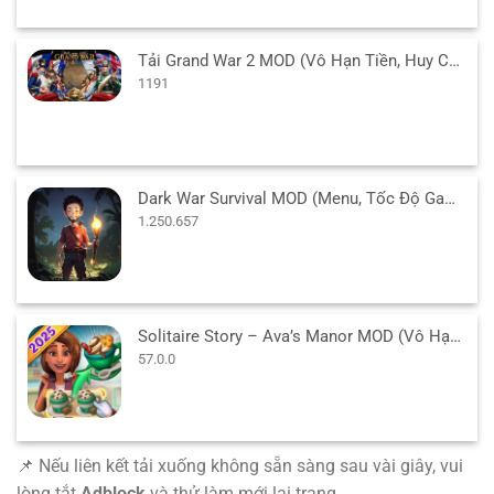
Tải Grand War 2 MOD (Vô Hạn Tiền, Huy Chương) v1191 APK
1191
Dark War Survival MOD (Menu, Tốc Độ Game) v1.250.657 APK
1.250.657
Solitaire Story – Ava’s Manor MOD (Vô Hạn Sao) v57.0.0 APK
57.0.0
📌 Nếu liên kết tải xuống không sẵn sàng sau vài giây, vui
lòng tắt
Adblock
và thử làm mới lại trang