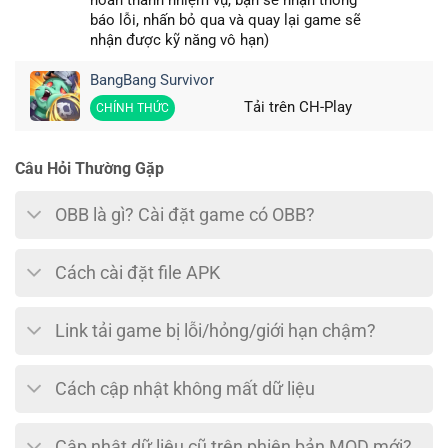
hoàn thành nhiệm vụ, bạn sẽ nhận thống
báo lỗi, nhấn bỏ qua và quay lại game sẽ
nhận được kỹ năng vô hạn)
BangBang Survivor
Tải trên CH-Play
CHÍNH THỨC
Câu Hỏi Thường Gặp
OBB là gì? Cài đặt game có OBB?
Cách cài đặt file APK
Link tải game bị lỗi/hỏng/giới hạn chậm?
Cách cập nhật không mất dữ liệu
Cập nhật dữ liệu cũ trên phiên bản MOD mới?