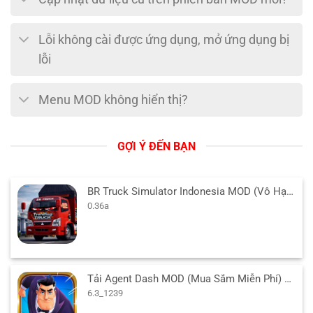
Lỗi không cài được ứng dụng, mở ứng dụng bị
lỗi
Menu MOD không hiển thị?
GỢI Ý ĐẾN BẠN
BR Truck Simulator Indonesia MOD (Vô Hạn Tiền) v0.36a APK
0.36a
Tải Agent Dash MOD (Mua Sắm Miễn Phí) 6.3_1239 APK
6.3_1239