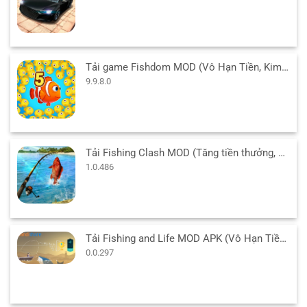
Tải game Fishdom MOD (Vô Hạn Tiền, Kim Cương) 9.9.8.0 APK
9.9.8.0
Tải Fishing Clash MOD (Tăng tiền thưởng, Tự động câu) 1.0.486 APK
1.0.486
Tải Fishing and Life MOD APK (Vô Hạn Tiền) v0.0.297 cho Android
0.0.297