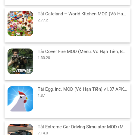
Tải Cafeland – World Kitchen MOD (Vô Hạn Tiền) v2.77.2 APK
2.77.2
Tải Cover Fire MOD (Menu, Vô Hạn Tiền, Bất Tử, VIP) 1.33.20 APK
1.33.20
Tải Egg, Inc. MOD (Vô Hạn Tiền) v1.37 APK cho Android
1.37
Tải Extreme Car Driving Simulator MOD (Menu/Tiền/Full Xe) 7.14.0 APK
7.14.0