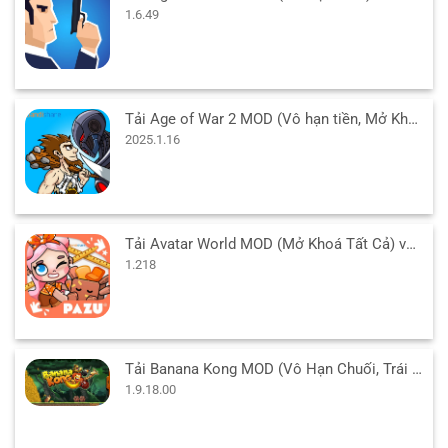
1.6.49
Tải Age of War 2 MOD (Vô hạn tiền, Mở Khóa Free) v2025.1.16 APK
2025.1.16
Tải Avatar World MOD (Mở Khoá Tất Cả) v1.218 APK cho Android
1.218
Tải Banana Kong MOD (Vô Hạn Chuối, Trái Tim) 1.9.18.00 APK
1.9.18.00