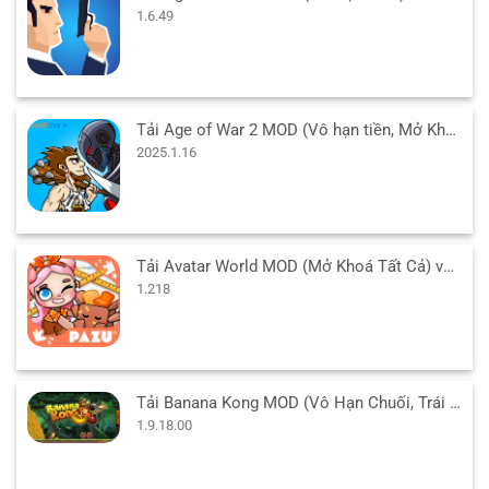
1.6.49
Tải Age of War 2 MOD (Vô hạn tiền, Mở Khóa Free) v2025.1.16 APK
2025.1.16
Tải Avatar World MOD (Mở Khoá Tất Cả) v1.218 APK cho Android
1.218
Tải Banana Kong MOD (Vô Hạn Chuối, Trái Tim) 1.9.18.00 APK
1.9.18.00