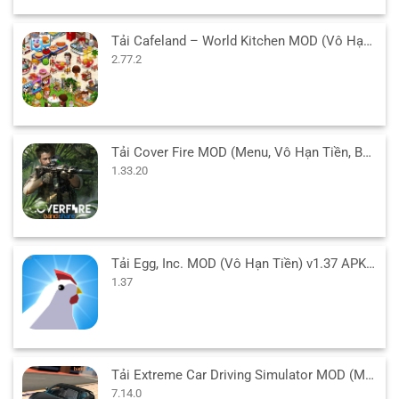
Tải Cafeland – World Kitchen MOD (Vô Hạn Tiền) v2.77.2 APK
2.77.2
Tải Cover Fire MOD (Menu, Vô Hạn Tiền, Bất Tử, VIP) 1.33.20 APK
1.33.20
Tải Egg, Inc. MOD (Vô Hạn Tiền) v1.37 APK cho Android
1.37
Tải Extreme Car Driving Simulator MOD (Menu/Tiền/Full Xe) 7.14.0 APK
7.14.0