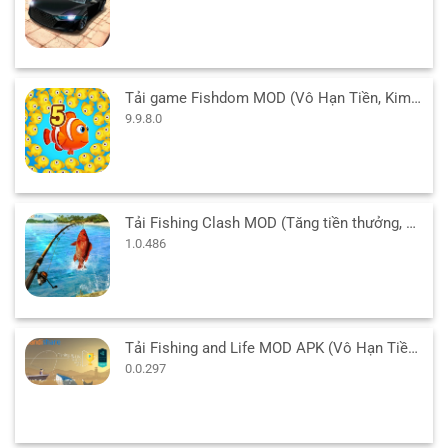
Tải game Fishdom MOD (Vô Hạn Tiền, Kim Cương) 9.9.8.0 APK
9.9.8.0
Tải Fishing Clash MOD (Tăng tiền thưởng, Tự động câu) 1.0.486 APK
1.0.486
Tải Fishing and Life MOD APK (Vô Hạn Tiền) v0.0.297 cho Android
0.0.297