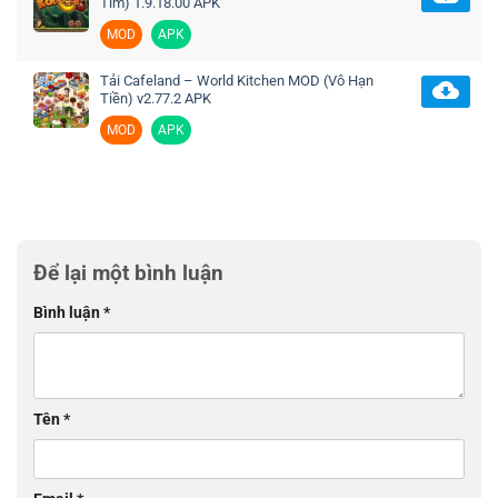
Tim) 1.9.18.00 APK
MOD
APK
Tải Cafeland – World Kitchen MOD (Vô Hạn
Tiền) v2.77.2 APK
MOD
APK
Để lại một bình luận
Bình luận
*
Tên
*