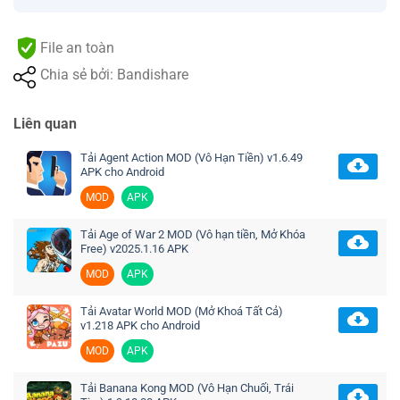
File an toàn
Chia sẻ bởi: Bandishare
Liên quan
Tải Agent Action MOD (Vô Hạn Tiền) v1.6.49
APK cho Android
MOD
APK
Tải Age of War 2 MOD (Vô hạn tiền, Mở Khóa
Free) v2025.1.16 APK
MOD
APK
Tải Avatar World MOD (Mở Khoá Tất Cả)
v1.218 APK cho Android
MOD
APK
Tải Banana Kong MOD (Vô Hạn Chuối, Trái