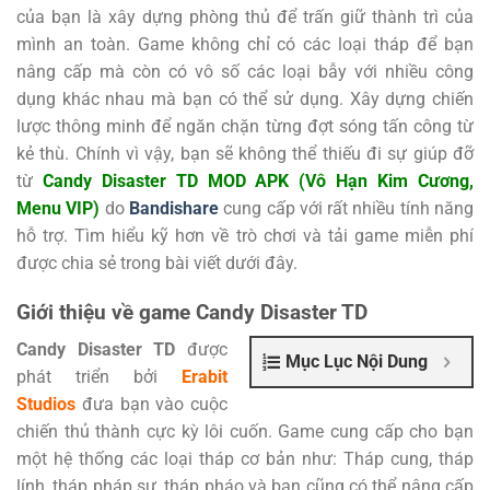
của bạn là xây dựng phòng thủ để trấn giữ thành trì của
mình an toàn. Game không chỉ có các loại tháp để bạn
nâng cấp mà còn có vô số các loại bẫy với nhiều công
dụng khác nhau mà bạn có thể sử dụng. Xây dựng chiến
lược thông minh để ngăn chặn từng đợt sóng tấn công từ
kẻ thù. Chính vì vậy, bạn sẽ không thể thiếu đi sự giúp đỡ
từ
Candy Disaster TD MOD APK (Vô Hạn Kim Cương,
Menu VIP)
do
Bandishare
cung cấp với rất nhiều tính năng
hỗ trợ. Tìm hiểu kỹ hơn về trò chơi và tải game miễn phí
được chia sẻ trong bài viết dưới đây.
Giới thiệu về game Candy Disaster TD
Candy Disaster TD
được
Mục Lục Nội Dung
phát triển bởi
Erabit
Studios
đưa bạn vào cuộc
chiến thủ thành cực kỳ lôi cuốn. Game cung cấp cho bạn
một hệ thống các loại tháp cơ bản như: Tháp cung, tháp
lính, tháp pháp sư, tháp pháo và bạn cũng có thể nâng cấp