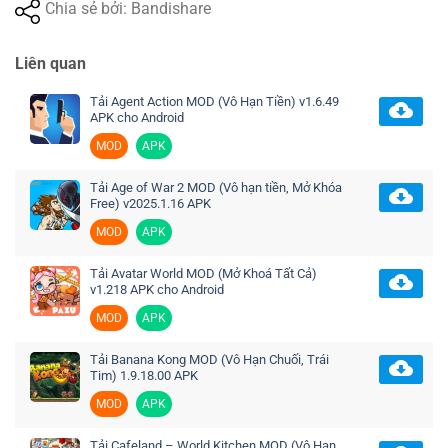
Chia sẻ bởi: Bandishare
Liên quan
Tải Agent Action MOD (Vô Hạn Tiền) v1.6.49
APK cho Android
MOD
APK
Tải Age of War 2 MOD (Vô hạn tiền, Mở Khóa
Free) v2025.1.16 APK
MOD
APK
Tải Avatar World MOD (Mở Khoá Tất Cả)
v1.218 APK cho Android
MOD
APK
Tải Banana Kong MOD (Vô Hạn Chuối, Trái
Tim) 1.9.18.00 APK
MOD
APK
Tải Cafeland – World Kitchen MOD (Vô Hạn