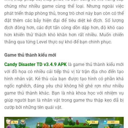
chúng như nhiều game cùng thể loại. Nhưng ngoài việc
phát triển tháp phòng thủ, trong trò chơi này bạn còn có thể
đặt thêm các bẫy hiện đại để tiêu diệt kẻ địch. Số lượng
địch đông hơn, các đợt tấn công dồn dập hơn, độ khó cao
hơn khiến thử thách khó khăn hơn rất nhiều. Muốn chiến
thắng qua từng Level thực sự khó để bạn chinh phục.
Game thủ thành kiểu mới
Candy Disaster TD v3.4.9 APK
là game thủ thành kiểu mới
với đồ họa có nhiều cải tiếp thú vị từ trận địa cho đến tạo
hình nhân vật. Kẻ thù của bạn được tạo hình có phần khá
ngốc nghếch, đáng yêu chứ không hề ghê rợn như nhiều
game thủ thành khác. Bạn là nhà khoa học với nhiệm vụ
giúp người bạn là nhân vật trong game thu thập kẹo đã bị
cướp bởi những tên quái vật.