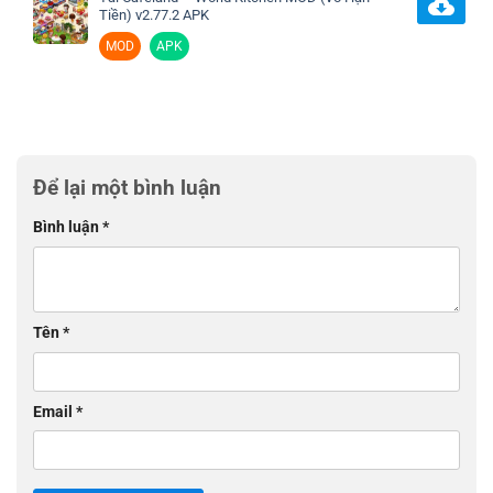
Tiền) v2.77.2 APK
MOD
APK
Để lại một bình luận
Bình luận
*
Tên
*
Email
*