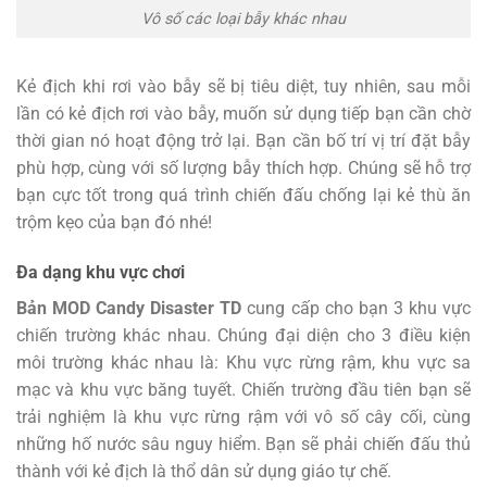
Vô số các loại bẫy khác nhau
Kẻ địch khi rơi vào bẫy sẽ bị tiêu diệt, tuy nhiên, sau mỗi
lần có kẻ địch rơi vào bẫy, muốn sử dụng tiếp bạn cần chờ
thời gian nó hoạt động trở lại. Bạn cần bố trí vị trí đặt bẫy
phù hợp, cùng với số lượng bẫy thích hợp. Chúng sẽ hỗ trợ
bạn cực tốt trong quá trình chiến đấu chống lại kẻ thù ăn
trộm kẹo của bạn đó nhé!
Đa dạng khu vực chơi
Bản MOD Candy Disaster TD
cung cấp cho bạn 3 khu vực
chiến trường khác nhau. Chúng đại diện cho 3 điều kiện
môi trường khác nhau là: Khu vực rừng rậm, khu vực sa
mạc và khu vực băng tuyết. Chiến trường đầu tiên bạn sẽ
trải nghiệm là khu vực rừng rậm với vô số cây cối, cùng
những hố nước sâu nguy hiểm. Bạn sẽ phải chiến đấu thủ
thành với kẻ địch là thổ dân sử dụng giáo tự chế.