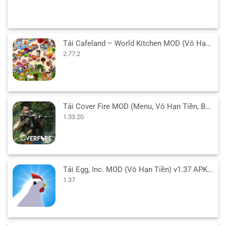
Tải Cafeland – World Kitchen MOD (Vô Hạn Tiền) v2.77.2 APK
2.77.2
Tải Cover Fire MOD (Menu, Vô Hạn Tiền, Bất Tử, VIP) 1.33.20 APK
1.33.20
Tải Egg, Inc. MOD (Vô Hạn Tiền) v1.37 APK cho Android
1.37