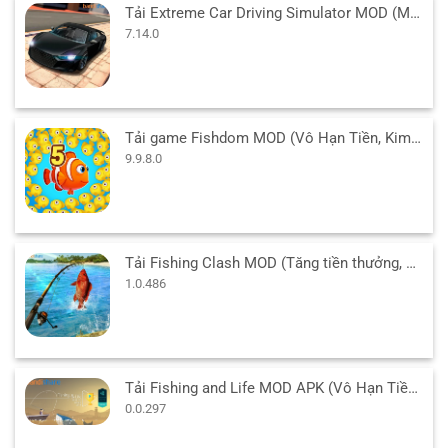
Tải Extreme Car Driving Simulator MOD (Menu/Tiền/Full Xe) 7.14.0 APK
7.14.0
Tải game Fishdom MOD (Vô Hạn Tiền, Kim Cương) 9.9.8.0 APK
9.9.8.0
Tải Fishing Clash MOD (Tăng tiền thưởng, Tự động câu) 1.0.486 APK
1.0.486
Tải Fishing and Life MOD APK (Vô Hạn Tiền) v0.0.297 cho Android
0.0.297