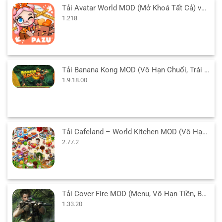
Tải Avatar World MOD (Mở Khoá Tất Cả) v1.218 APK cho Android
1.218
Tải Banana Kong MOD (Vô Hạn Chuối, Trái Tim) 1.9.18.00 APK
1.9.18.00
Tải Cafeland – World Kitchen MOD (Vô Hạn Tiền) v2.77.2 APK
2.77.2
Tải Cover Fire MOD (Menu, Vô Hạn Tiền, Bất Tử, VIP) 1.33.20 APK
1.33.20