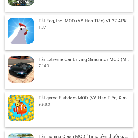
Tải Egg, Inc. MOD (Vô Hạn Tiền) v1.37 APK cho Android
1.37
Tải Extreme Car Driving Simulator MOD (Menu/Tiền/Full Xe) 7.14.0 APK
7.14.0
Tải game Fishdom MOD (Vô Hạn Tiền, Kim Cương) 9.9.8.0 APK
9.9.8.0
Tải Fishing Clash MOD (Tăng tiền thưởng, Tự động câu) 1.0.486 APK