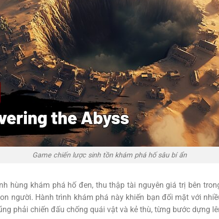
Game chiến lược sinh tồn khám phá hố sâu bí ẩn
nh hùng khám phá hố đen, thu thập tài nguyên giá trị bên tron
con người. Hành trình khám phá này khiến bạn đối mặt với nhi
ũng phải chiến đấu chống quái vật và kẻ thù, từng bước dựng l