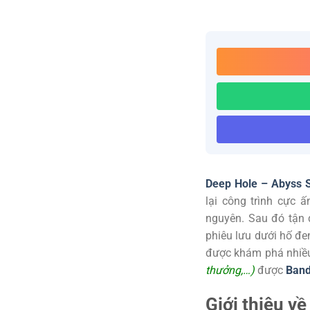
Deep Hole – Abyss S
lại công trình cực ấ
nguyên. Sau đó tận 
phiêu lưu dưới hố đe
được khám phá nhiều
thưởng,…)
được
Band
Giới thiệu v