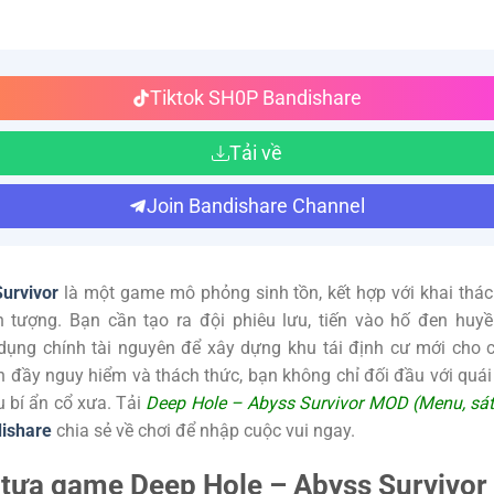
Tiktok SH0P Bandishare
Tải về
Join Bandishare Channel
urvivor
là một game mô phỏng sinh tồn, kết hợp với khai thác
n tượng. Bạn cần tạo ra đội phiêu lưu, tiến vào hố đen huyề
dụng chính tài nguyên để xây dựng khu tái định cư mới cho c
n đầy nguy hiểm và thách thức, bạn không chỉ đối đầu với quái
 bí ẩn cổ xưa. Tải
Deep Hole – Abyss Survivor MOD (Menu, sát
ishare
chia sẻ về chơi để nhập cuộc vui ngay.
ề tựa game Deep Hole – Abyss Survivor