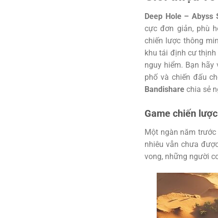
Deep Hole – Abyss 
cực đơn giản, phù hợ
chiến lược thông min
khu tái định cư thịn
nguy hiểm. Bạn hãy v
phố và chiến đấu ch
Bandishare
chia sẻ n
Game chiến lược 
Một ngàn năm trước 
nhiêu vẫn chưa được 
vong, những người co