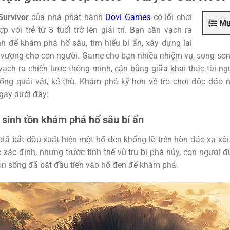
Survivor
của nhà phát hành
Dovi Games
có lối chơi
Mụ
p với trẻ từ 3 tuổi trở lên giải trí. Bạn cần vạch ra
h để khám phá hố sâu, tìm hiểu bí ẩn, xây dựng lại
h vượng cho con người. Game cho bạn nhiều nhiệm vụ, song son
ạch ra chiến lược thông minh, cân bằng giữa khai thác tài n
ống quái vật, kẻ thù. Khám phá kỹ hơn về trò chơi độc đáo 
gay dưới đây:
sinh tồn khám phá hố sâu bí ẩn
đã bắt đầu xuất hiện một hố đen khổng lồ trên hòn đảo xa xôi
xác định, nhưng trước tình thế vũ trụ bị phá hủy, con người đ
n sống đã bắt đầu tiến vào hố đen để khám phá.