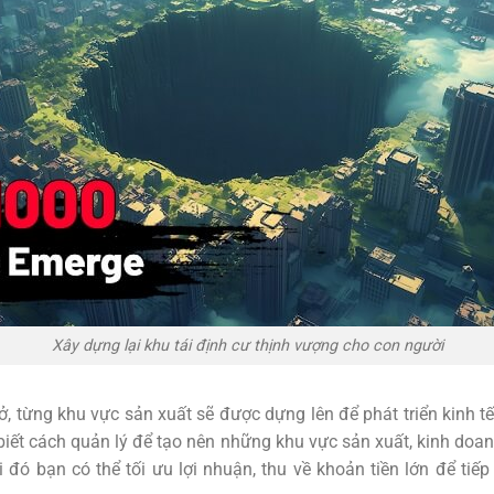
Xây dựng lại khu tái định cư thịnh vượng cho con người
, từng khu vực sản xuất sẽ được dựng lên để phát triển kinh tế
biết cách quản lý để tạo nên những khu vực sản xuất, kinh do
hi đó bạn có thể tối ưu lợi nhuận, thu về khoản tiền lớn để tiếp 