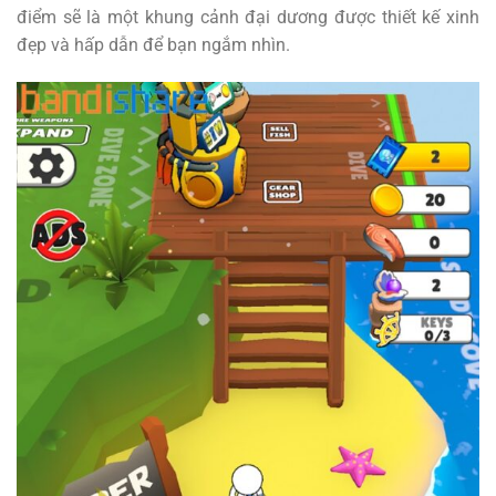
điểm sẽ là một khung cảnh đại dương được thiết kế xinh
đẹp và hấp dẫn để bạn ngắm nhìn.