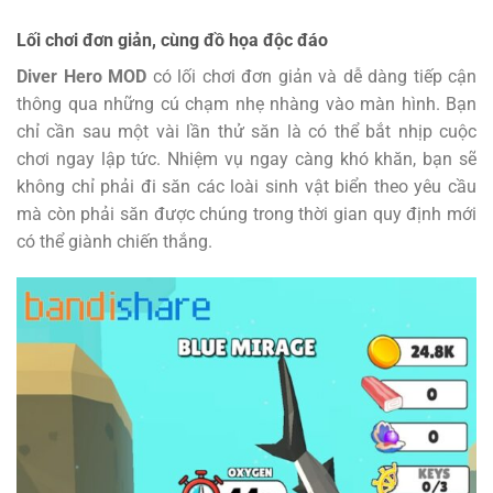
Lối chơi đơn giản, cùng đồ họa độc đáo
Diver Hero MOD
có lối chơi đơn giản và dễ dàng tiếp cận
thông qua những cú chạm nhẹ nhàng vào màn hình. Bạn
chỉ cần sau một vài lần thử săn là có thể bắt nhịp cuộc
chơi ngay lập tức. Nhiệm vụ ngay càng khó khăn, bạn sẽ
không chỉ phải đi săn các loài sinh vật biển theo yêu cầu
mà còn phải săn được chúng trong thời gian quy định mới
có thể giành chiến thắng.