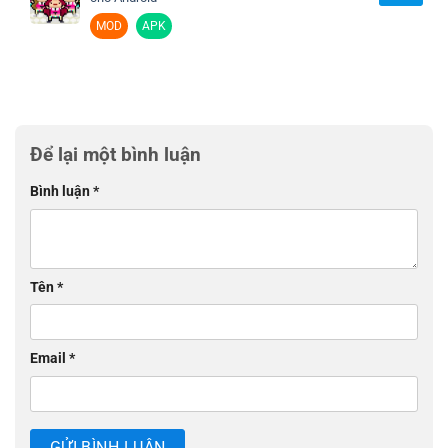
MOD
APK
Để lại một bình luận
Bình luận
*
Tên
*
Email
*