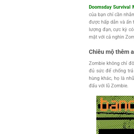
Doomsday Survival
của bạn chỉ cần nhắm
được hấp dẫn và ấn t
lượng đạn, cực kỳ có
mặt với cả nghìn Zom
Chiêu mộ thêm 
Zombie không chỉ đô
đủ sức để chống trả
hùng khác, họ là nh
đấu với lũ Zombie.