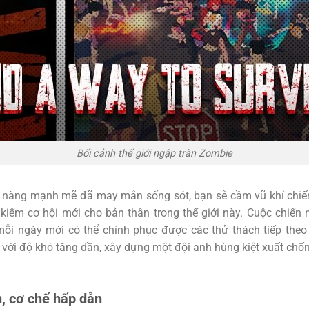
Bối cảnh thế giới ngập tràn Zombie
ô nàng mạnh mẽ đã may mắn sống sót, bạn sẽ cầm vũ khí chi
iếm cơ hội mới cho bản thân trong thế giới này. Cuộc chiến n
” mỗi ngày mới có thể chính phục được các thử thách tiếp the
l với độ khó tăng dần, xây dựng một đội anh hùng kiệt xuất ch
n, cơ chế hấp dẫn