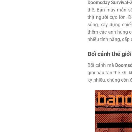
Doomsday Survival
thế. Bạn may mắn số
thịt người cực lớn. 
súng, xây dựng chiế
thêm các anh hùng c
nhiều tính năng, cấp
Bối cảnh thế giớ
Bối cảnh mà
Doomsd
giới hậu tận thế khi
kỳ nhiều, chúng còn đ