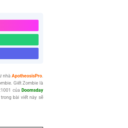
từ nhà
ApotheosisPro
.
ombie. Giết Zombie là
3021001 của
Doomsday
trong bài viết này sẽ