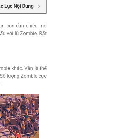
c Lục Nội Dung
bạn còn cần chiêu mộ
u với lũ Zombie. Rất
bie khác. Vẫn là thế
. Số lượng Zombie cực
.