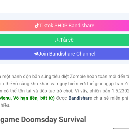
Tiktok SH0P Bandishare
Tải về
Join Bandishare Channel
à một hành độn bắn súng tiêu diệt Zombie hoàn toàn mới đến 
h thế vô cùng khó khăn và nguy hiểm với thế giới ngập tràn Z
 có thể tồn tại và tiếp tục trò chơi. Vì vậy, phiên bản 1.5.2
enu, Vô hạn tiền, bất tử)
được
Bandishar
e
chia sẻ miễn phí 
nhiều.
ề game Doomsday Survival