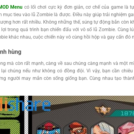
 MOD Menu
có lối chơi cực kỳ đơn giản, cơ chế của game là t
 mục tieu vào lũ Zombie là được. Điều này giúp trải nghiệm 
ượng hơn rất nhiều. Không những thế, súng tự động bắn còn kh
 lợi trong quá trình bạn chiến đấu với vô số lũ Zombie. Cùng lú
bie khác nhau, cuộc chiến này vô cùng hồi hộp và gay cấn đó 
anh hùng
ng mà còn rất mạnh, càng về sau chúng càng mạnh và một m
 lại chúng nếu như không có đồng đội. Vì vậy, bạn cần chi
ững người may mắn còn sống giống bạn. Cùng nhau tạo thàn