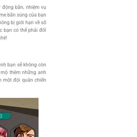
ự động bắn, nhiệm vụ
game bắn súng của bạn
ông bị giới hạn về số
c bạn có thể phải đối
nhé!
ình bạn sẽ không còn
êu mộ thêm những anh
h một đội quân chiến