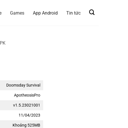
e
Games
App Android
Tin tức
APK
Doomsday Survival
ApotheosisPro
v1.5.23021001
11/04/2023
Khoảng 525MB