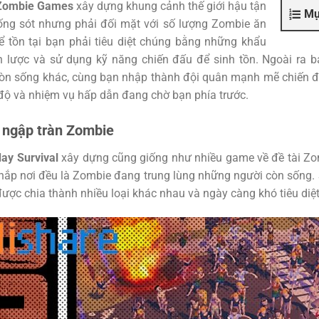
-Zombie Games
xây dựng khung cảnh thế giới hậu tận
Mụ
ng sót nhưng phải đối mặt với số lượng Zombie ăn
Để tồn tại bạn phải tiêu diệt chúng bằng những khẩu
n lược và sử dụng kỹ năng chiến đấu để sinh tồn. Ngoài ra 
òn sống khác, cùng bạn nhập thành đội quân mạnh mẽ chiến đấ
 độ và nhiệm vụ hấp dẫn đang chờ bạn phía trước.
i ngập tràn Zombie
ay Survival
xây dựng cũng giống như nhiều game về đề tài Zom
 khắp nơi đều là Zombie đang trung lùng những người còn sống
ược chia thành nhiều loại khác nhau và ngày càng khó tiêu diệt