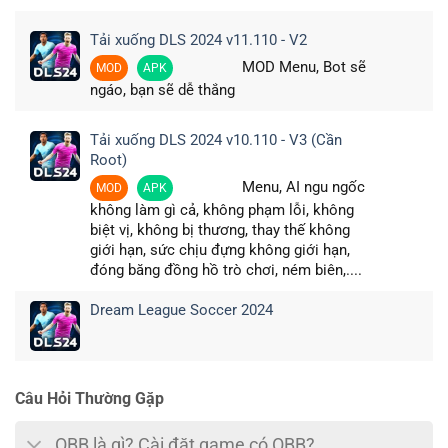
Tải xuống DLS 2024 v11.110 - V2
MOD Menu, Bot sẽ
MOD
APK
ngáo, bạn sẽ dễ thắng
Tải xuống DLS 2024 v10.110 - V3 (Cần
Root)
Menu, AI ngu ngốc
MOD
APK
không làm gì cả, không phạm lỗi, không
biệt vị, không bị thương, thay thế không
giới hạn, sức chịu đựng không giới hạn,
đóng băng đồng hồ trò chơi, ném biên,....
Dream League Soccer 2024
Câu Hỏi Thường Gặp
OBB là gì? Cài đặt game có OBB?