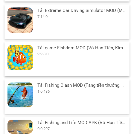
Tải Extreme Car Driving Simulator MOD (Menu/Tiền/Full Xe) 7.14.0 APK
7.14.0
Tải game Fishdom MOD (Vô Hạn Tiền, Kim Cương) 9.9.8.0 APK
9.9.8.0
Tải Fishing Clash MOD (Tăng tiền thưởng, Tự động câu) 1.0.486 APK
1.0.486
Tải Fishing and Life MOD APK (Vô Hạn Tiền) v0.0.297 cho Android
0.0.297