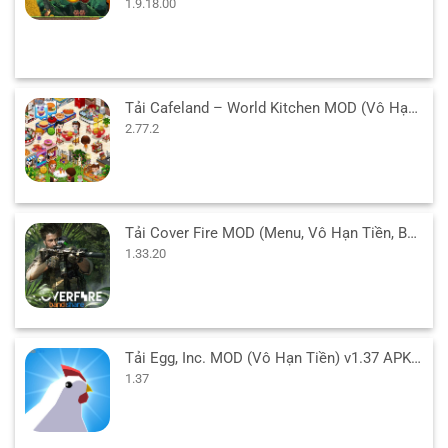
1.9.18.00
Tải Cafeland – World Kitchen MOD (Vô Hạn Tiền) v2.77.2 APK
2.77.2
Tải Cover Fire MOD (Menu, Vô Hạn Tiền, Bất Tử, VIP) 1.33.20 APK
1.33.20
Tải Egg, Inc. MOD (Vô Hạn Tiền) v1.37 APK cho Android
1.37