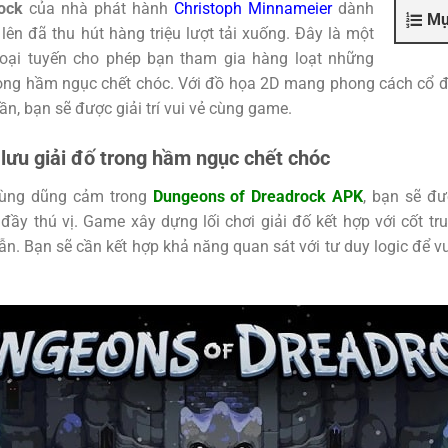
ock
của nhà phát hành
Christoph Minnameier
dành
Mụ
ở lên đã thu hút hàng triệu lượt tải xuống. Đây là một
ại tuyến cho phép bạn tham gia hàng loạt những
rong hầm ngục chết chóc. Với đồ họa 2D mang phong cách cổ đi
ần, bạn sẽ được giải trí vui vẻ cùng game.
 lưu giải đố trong hầm ngục chết chóc
hùng dũng cảm trong
Dungeons of Dreadrock APK
, bạn sẽ đ
ầy thú vị. Game xây dựng lối chơi giải đố kết hợp với cốt tr
ẫn. Bạn sẽ cần kết hợp khả năng quan sát với tư duy logic để v