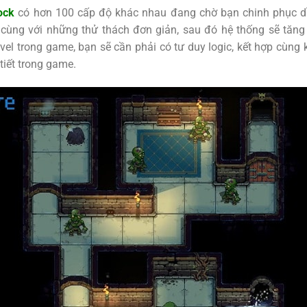
ock
có hơn 100 cấp độ khác nhau đang chờ bạn chinh phục d
 cùng với những thử thách đơn giản, sau đó hệ thống sẽ tăn
vel trong game, bạn sẽ cần phải có tư duy logic, kết hợp cùng
 tiết trong game.