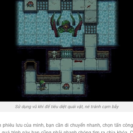
Sử dụng vũ khí để tiêu diệt quái vật, né tránh cạm bẫy
h phiêu lưu của mình, bạn cần di chuyển nhanh, chọn tấn côn
ng quá trình này bạn cũng phải nhanh chóng tìm ra chìa khóa. 