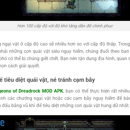
Hơn 100 cấp độ với độ khó tăng dần để chinh phục
ngại vật ở cấp độ cao sẽ nhiều hơn so với cấp độ thấp. Trong
phải những con quái vật siêu nguy hiểm, chúng đuổi theo bạ
phó có thể bị chúng giết chết. Bạn nên tận dụng địa hình, quan 
họn cách giải quyết.
 tiêu diệt quái vật, né tránh cạm bẫy
eons of Dreadrock MOD APK
, bạn có thể thực hiện rất nhi
ánh các chướng ngại vật hoặc các cạm bẫy nguy hiểm để bả
n đấu bằng vũ khí để tiêu diệt những con quái vật hung dữ nhất.