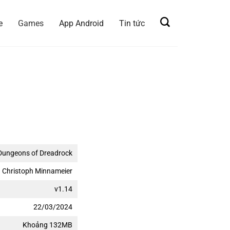
e
Games
App Android
Tin tức
Dungeons of Dreadrock
Christoph Minnameier
v1.14
22/03/2024
Khoảng 132MB