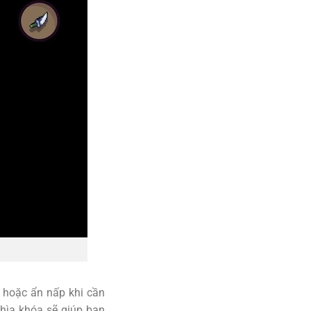
g hoặc ẩn nấp khi cần
Chìa khóa sẽ giúp bạn