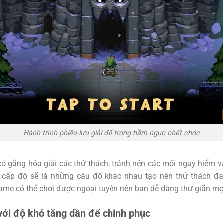
Hành trình phiêu lưu giải đố trong hầm ngục chết chóc
có gắng hóa giải các thử thách, tránh nén các mối nguy hiểm 
ỗi cấp độ sẽ là những câu đố khác nhau tạo nên thử thách đ
game có thể chơi được ngoại tuyến nên bạn dễ dàng thư giãn mọi
ới độ khó tăng dần để chinh phục