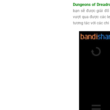
Dungeons of Dreadr
bạn sẽ được giải đố
vượt qua được các le
tương tác với các chi