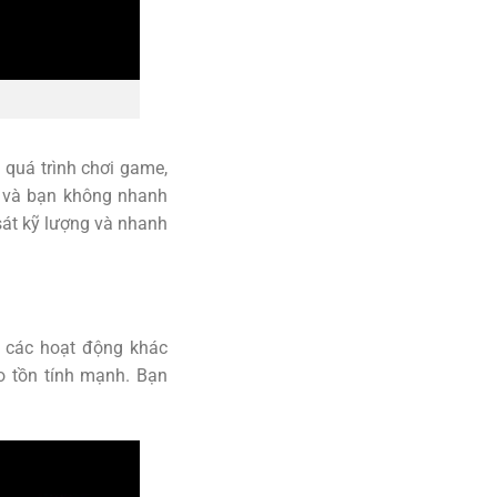
 quá trình chơi game,
n và bạn không nhanh
sát kỹ lượng và nhanh
ều các hoạt động khác
o tồn tính mạnh. Bạn