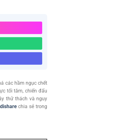
phá các hầm ngục chết
c tối tăm, chiến đấu
ầy thử thách và nguy
dishare
chia sẻ trong