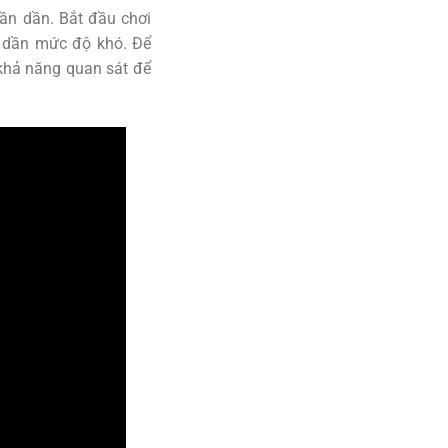
ần dần. Bắt đầu chơi
g dần mức độ khó. Để
 khả năng quan sát để