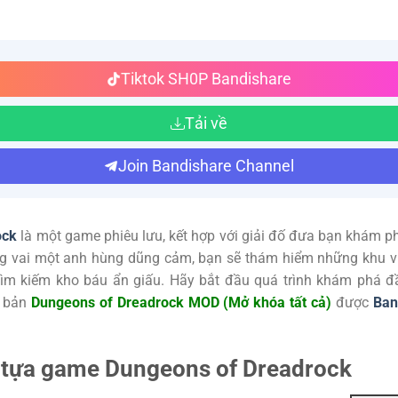
Tiktok SH0P Bandishare
Tải về
Join Bandishare Channel
ock
là một game phiêu lưu, kết hợp với giải đố đưa bạn khám 
ong vai một anh hùng dũng cảm, bạn sẽ thám hiểm những khu vự
 tìm kiếm kho báu ẩn giấu. Hãy bắt đầu quá trình khám phá đ
n bản
Dungeons of Dreadrock MOD (Mở khóa tất cả)
được
Ban
ề tựa game Dungeons of Dreadrock