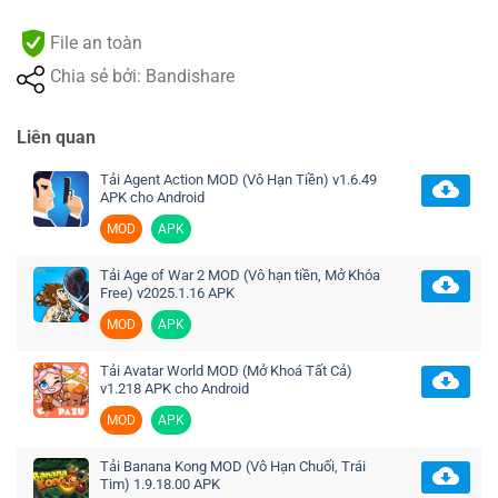
File an toàn
Chia sẻ bởi: Bandishare
Liên quan
Tải Agent Action MOD (Vô Hạn Tiền) v1.6.49
APK cho Android
MOD
APK
Tải Age of War 2 MOD (Vô hạn tiền, Mở Khóa
Free) v2025.1.16 APK
MOD
APK
Tải Avatar World MOD (Mở Khoá Tất Cả)
v1.218 APK cho Android
MOD
APK
Tải Banana Kong MOD (Vô Hạn Chuối, Trái
Tim) 1.9.18.00 APK