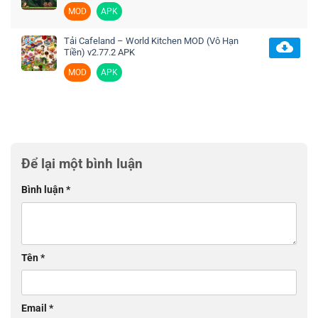
MOD
APK
Tải Cafeland – World Kitchen MOD (Vô Hạn
Tiền) v2.77.2 APK
MOD
APK
Để lại một bình luận
Bình luận
*
Tên
*
Email
*