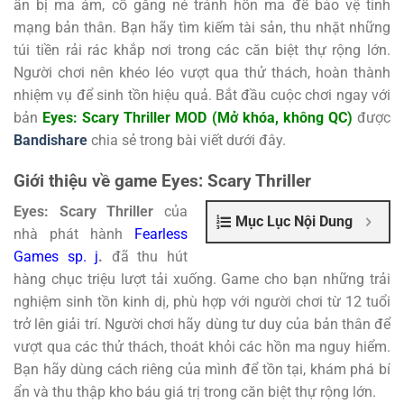
ẩn bị ma ám, cố gắng né tránh hồn ma để bảo vệ tính
mạng bản thân. Bạn hãy tìm kiếm tài sản, thu nhặt những
túi tiền rải rác khắp nơi trong các căn biệt thự rộng lớn.
Người chơi nên khéo léo vượt qua thử thách, hoàn thành
nhiệm vụ để sinh tồn hiệu quả. Bắt đầu cuộc chơi ngay với
bản
Eyes: Scary Thriller MOD (Mở khóa, không QC)
được
Bandishare
chia sẻ trong bài viết dưới đây.
Giới thiệu về game Eyes: Scary Thriller
Eyes: Scary Thriller
của
Mục Lục Nội Dung
nhà phát hành
Fearless
Games sp. j
.
đã thu hút
hàng chục triệu lượt tải xuống. Game cho bạn những trải
nghiệm sinh tồn kinh dị, phù hợp với người chơi từ 12 tuổi
trở lên giải trí. Người chơi hãy dùng tư duy của bản thân để
vượt qua các thử thách, thoát khỏi các hồn ma nguy hiểm.
Bạn hãy dùng cách riêng của mình để tồn tại, khám phá bí
ẩn và thu thập kho báu giá trị trong căn biệt thự rộng lớn.