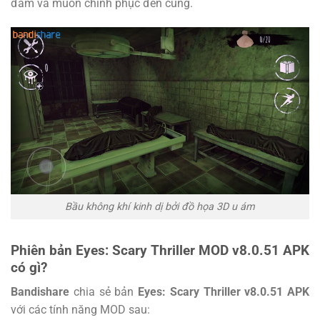
đắm và muốn chinh phục đến cùng.
Bầu không khí kinh dị bởi đồ họa 3D u ám
Phiên bản Eyes: Scary Thriller MOD v8.0.51 APK
có gì?
Bandishare
chia sẻ bản
Eyes: Scary Thriller v8.0.51 APK
với các tính năng MOD sau: