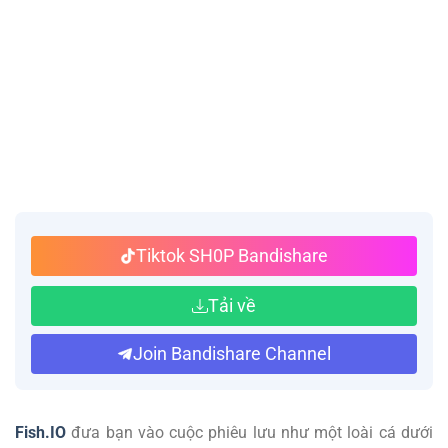
Tiktok SH0P Bandishare
Tải về
Join Bandishare Channel
Fish.IO
đưa bạn vào cuộc phiêu lưu như một loài cá dưới