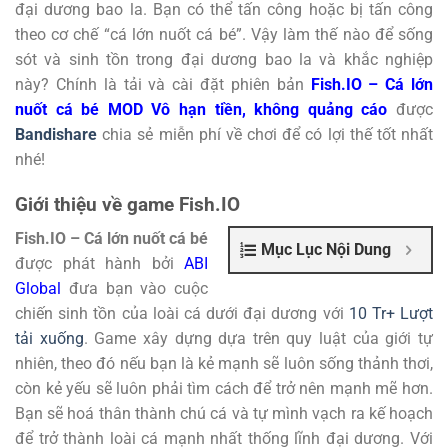
đại dương bao la. Bạn có thể tấn công hoặc bị tấn công
theo cơ chế “cá lớn nuốt cá bé”. Vậy làm thế nào để sống
sót và sinh tồn trong đại dương bao la và khắc nghiệp
này? Chính là tải và cài đặt phiên bản
Fish.IO – Cá lớn
nuốt cá bé MOD Vô hạn tiền, không quảng cáo
được
Bandishare
chia sẻ miễn phí về chơi để có lợi thế tốt nhất
nhé!
Giới thiệu về game Fish.IO
Fish.IO – Cá lớn nuốt cá bé
Mục Lục Nội Dung
được phát hành bởi
ABI
Global
đưa bạn vào cuộc
chiến sinh tồn của loài cá dưới đại dương với
10 Tr+ Lượt
tải xuống
. Game xây dựng dựa trên quy luật của giới tự
nhiên, theo đó nếu bạn là kẻ mạnh sẽ luôn sống thảnh thơi,
còn kẻ yếu sẽ luôn phải tìm cách để trở nên mạnh mẽ hơn.
Bạn sẽ hoá thân thành chú cá và tự mình vạch ra kế hoạch
để trở thành loài cá mạnh nhất thống lĩnh đại dương. Với