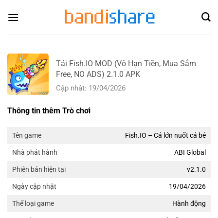
Skip
to
content
Tải Fish.IO MOD (Vô Hạn Tiền, Mua Sắm
Free, NO ADS) 2.1.0 APK
Cập nhật: 19/04/2026
Thông tin thêm Trò chơi
Fish.IO – Cá lớn nuốt cá bé
Tên game
ABI Global
Nhà phát hành
v2.1.0
Phiên bản hiện tại
19/04/2026
Ngày cập nhật
Hành động
Thể loại game