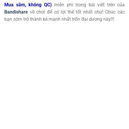
Mua sắm, không QC)
miễn phí trong bài viết trên của
Bandishare
về chơi để có lợi thế tốt nhất chứ! Chúc các
bạn sớm trở thành kẻ mạnh nhất trốn đại dương này!!!