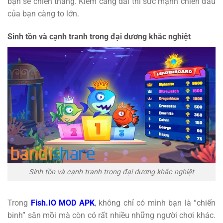
bạn sẽ chiến thắng. Kiếm càng dài thì sức mạnh chiến đấu
của bạn càng to lớn.
Sinh tồn và cạnh tranh trong đại dương khắc nghiệt
Sinh tồn và cạnh tranh trong đại dương khắc nghiệt
Trong
Fish.IO MOD APK
, không chỉ có mình bạn là “chiến
binh” săn mồi mà còn có rất nhiều những người chơi khác.