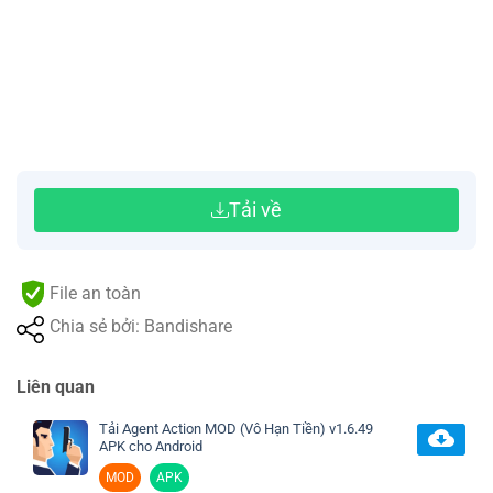
Tải về
File an toàn
Chia sẻ bởi: Bandishare
Liên quan
Tải Agent Action MOD (Vô Hạn Tiền) v1.6.49
APK cho Android
MOD
APK