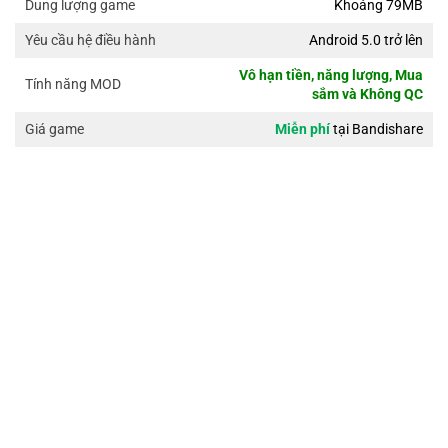
Khoảng 79MB
Dung lượng game
Android 5.0 trở lên
Yêu cầu hệ điều hành
Vô hạn tiền, năng lượng, Mua
Tính năng MOD
sắm và Không QC
Miễn phí
tại Bandishare
Giá game