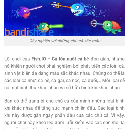
Gây nghiện với những chú cá sắc màu
Lối chơi của
Fish.IO – Cá lớn nuốt cá bé
đơn giản, nhưng
nó khiến người chơi phải nghiệm bởi phát triển các loài cá,
sinh vật biển đa dạng màu sắc khác nhau. Chúng có thể là
các loài cá như: cá hề, cá gai, cá nóc, cá đuối,… Mỗi loài sẽ
có một hình thù khác nhau và sở hữu binh khí khác nhau.
Bạn có thể trang bị cho chú cá của mình những loại binh
khí khác nhau để tăng sức mạnh chiến đấu. Các loại binh
khí này được gắn ngay phần đầu của các chú cá. Vì vậy,
người chơi hãy khéo léo đâm lưỡi kiếm vào các con mồi là