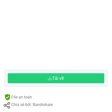
Tải về
File an toàn
Chia sẻ bởi: Bandishare