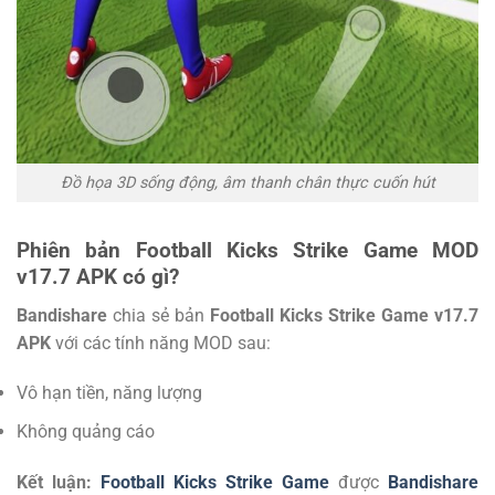
Đồ họa 3D sống động, âm thanh chân thực cuốn hút
Phiên bản Football Kicks Strike Game MOD
v17.7 APK có gì?
Bandishare
chia sẻ bản
Football Kicks Strike Game v17.7
APK
với các tính năng MOD sau:
Vô hạn tiền, năng lượng
Không quảng cáo
Kết luận:
Football Kicks Strike Game
được
Bandishare