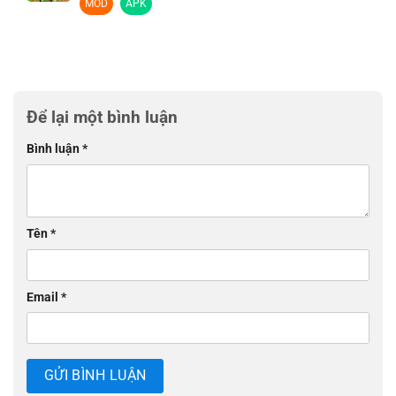
MOD
APK
Để lại một bình luận
Bình luận
*
Tên
*
Email
*