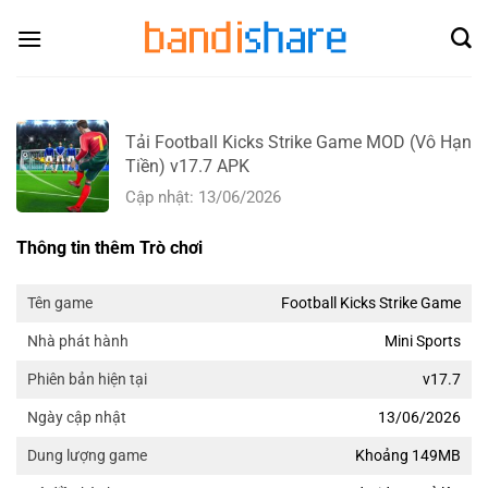
Skip
to
content
Tải Football Kicks Strike Game MOD (Vô Hạn
Tiền) v17.7 APK
Cập nhật: 13/06/2026
Thông tin thêm Trò chơi
Football Kicks Strike Game
Tên game
Mini Sports
Nhà phát hành
v17.7
Phiên bản hiện tại
13/06/2026
Ngày cập nhật
Khoảng 149MB
Dung lượng game