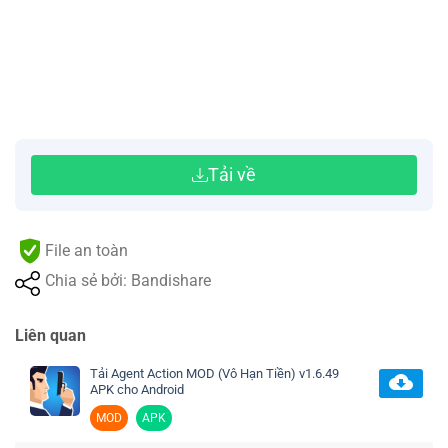
Tải về
File an toàn
Chia sẻ bởi: Bandishare
Liên quan
Tải Agent Action MOD (Vô Hạn Tiền) v1.6.49
APK cho Android
MOD
APK