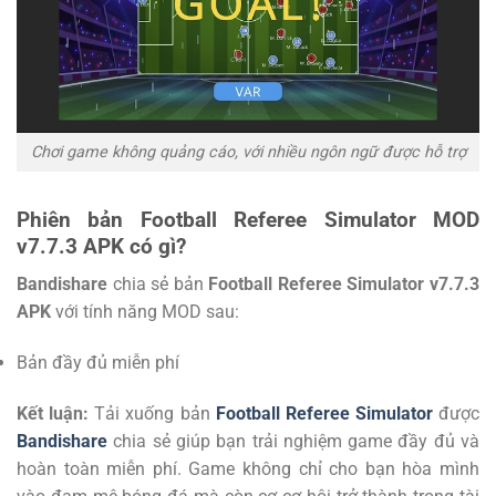
Chơi game không quảng cáo, với nhiều ngôn ngữ được hỗ trợ
Phiên bản Football Referee Simulator MOD
v7.7.3 APK có gì?
Bandishare
chia sẻ bản
Football Referee Simulator v7.7.3
APK
với tính năng MOD sau:
Bản đầy đủ miễn phí
Kết luận:
Tải xuống bản
Football Referee Simulator
được
Bandishare
chia sẻ giúp bạn trải nghiệm game đầy đủ và
hoàn toàn miễn phí. Game không chỉ cho bạn hòa mình