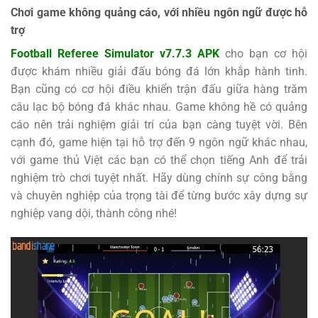
Chơi game không quảng cáo, với nhiều ngôn ngữ được hỗ
trợ
Football Referee Simulator v7.7.3 APK
cho bạn cơ hội
được khám nhiều giải đấu bóng đá lớn khắp hành tinh.
Bạn cũng có cơ hội điều khiển trận đấu giữa hàng trăm
câu lạc bộ bóng đá khác nhau. Game không hề có quảng
cáo nên trải nghiệm giải trí của bạn càng tuyệt vời. Bên
cạnh đó, game hiện tại hỗ trợ đến 9 ngôn ngữ khác nhau,
với game thủ Việt các bạn có thể chọn tiếng Anh để trải
nghiệm trò chơi tuyệt nhất. Hãy dùng chính sự công bằng
và chuyên nghiệp của trọng tài để từng bước xây dựng sự
nghiệp vang dội, thành công nhé!