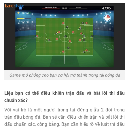
Game mô phỏng cho bạn cơ hội trở thành trọng tài bóng đá
Liệu bạn có thể điều khiển trận đấu và bắt lỗi thi đấu
chuẩn xác?
Với vai trò là một người trọng tại đứng giữa 2 đội trong
trận đấu bóng đá. Bạn sẽ cần điều khiển trận và bắt lỗi thi
đấu chuẩn xác, công bằng. Bạn cần hiểu rõ về luật thi đấu