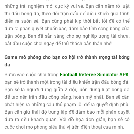
những trải nghiệm mới cực kỳ vui vẻ. Bạn cần nắm rõ luật
thi đấu bóng đá, theo dõi trận đấu để điều khiển quá trình
diễn ra suôn sẻ. Bạn cũng phải kịp thời bắt lỗi để có thể
đưa ra phán quyết chuẩn xác, đảm bảo tính công bằng của
trận bóng. Bạn đã sẵn sàng cho sự nghiệp trọng tài chưa,
bắt đầu cuộc chơi ngay để thử thách bản thân nhé!
Game mô phỏng cho bạn cơ hội trở thành trọng tài bóng
đá
Bước vào cuộc chơi trong
Football Referee Simulator APK
,
bạn sẽ trở thành một trọng tài điều khiển trận đấu bóng đá.
Bạn sẽ là người đứng giữa 2 đội, luôn dùng luật bóng đá
để tạo nên trận đấu công bằng, hoàn mỹ nhất. Bạn sẽ cần
phát hiện ra những cầu thủ phạm lỗi để ra quyết định phù.
Bạn cần giữ thái độ trung lập để đảm bảo mỗi phán quyết
đưa ra đều khách quan. Với đồ họa đơn giản, bạn sẽ có
cuộc chơi mô phỏng siêu thú vị trên điện thoại của mình.