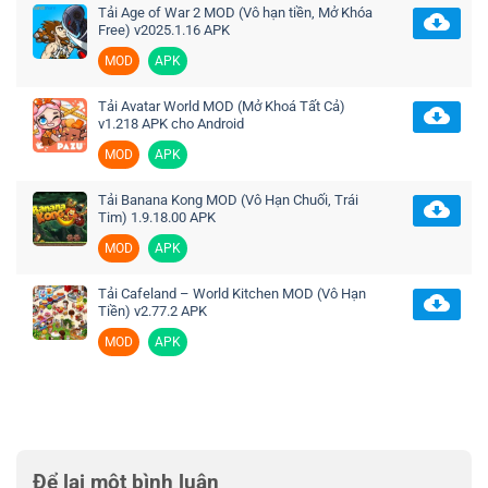
Tải Age of War 2 MOD (Vô hạn tiền, Mở Khóa
Free) v2025.1.16 APK
MOD
APK
Tải Avatar World MOD (Mở Khoá Tất Cả)
v1.218 APK cho Android
MOD
APK
Tải Banana Kong MOD (Vô Hạn Chuối, Trái
Tim) 1.9.18.00 APK
MOD
APK
Tải Cafeland – World Kitchen MOD (Vô Hạn
Tiền) v2.77.2 APK
MOD
APK
Để lại một bình luận