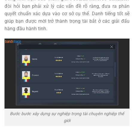
đòi hỏi bạn phải xử lý các vấn đề rõ ràng, đưa ra phán
quyết chuẩn xác dựa vào cơ sở cụ thể. Danh tiếng tốt sẽ
giúp bạn được mời trở thành trọng tài bắt ở các giải đấu
hàng đầu hành tinh.
Bước bước xây dựng sự nghiệp trọng tài chuyên nghiệp thế
giới