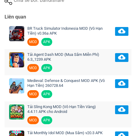
Chia sẻ bởi: Bandishare
Liên quan
BR Truck Simulator Indonesia MOD (Vô Hạn
Tiền) v0.36a APK
MOD
APK
Tải Agent Dash MOD (Mua Sắm Miễn Phí)
6.3_1239 APK
MOD
APK
Medieval: Defense & Conquest MOD APK (Vô
Hạn Tiền) 260728.64
MOD
APK
Tải Sling Kong MOD (Vô Hạn Tiền Vàng)
4.4.11 APK cho Android
MOD
APK
Tải Monthly Idol MOD (Mua Sắm) v20.3 APK