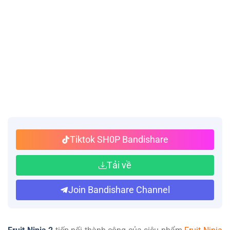
Tiktok SH0P Bandishare
Tải về
Join Bandishare Channel