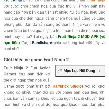
Fruit Ninja 2
tiếp nối thành công của siêu phẩm
Fruit Ninja
với cuộc chơi chém hoa quả cực thú vị. Phiên bản này
nâng cấp hơn bản đầu tiên rất nhiều, từ đồ họa, hiệu ứng
hoa quả cho đến ngoại cảnh chém hoa quả cũng vô cùng
phong phú. Bạn đã sẵn sàng trở thành Ninja với nhiệm vụ
chém toàn bộ hoa quả hiện ra trên màn hình điện thoại của
mình hay chưa? Tải ngay bản
Fruit Ninja 2 MOD APK (vô
hạn tiền)
được
Bandishare
chia sẻ trong bài viết này về
chơi nhé!
Giới thiệu về game Fruit Ninja 2
Fruit Ninja 2 Fun Action
Mục Lục Nội Dung
Games
đưa bạn đến với
thế giới ngập tràn hoa quả.
Game được phát triển bởi
Halfbrick Studios
với lối chơi
không có nhiều thay đổi so với phiên bản đầu tiền. Khi
chơi, bạn vẫn cần sự khéo léo của ngón tay, di chuyển trên
màn hình và chém đứt đôi hoa quả khác nhau. Bạn phải