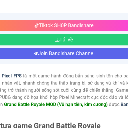
Tiktok SH0P Bandishare
Tải về
Join Bandishare Channel
: Pixel FPS
là một game hành động bắn súng sinh tồn cho bạ
 nhân vật, nhanh chóng thu thập trang bị, sử dụng vũ khí và
gắng trở thành người sống sót cuối cùng để chiến thắng. Gam
PUBG dạng đồ họa khối hộp Pixel Minecraft cực độc đáo và lô
ản
Grand Battle Royale MOD (Vô hạn tiền, kim cương)
được
Ban
ề tựa game Grand Battle Royale