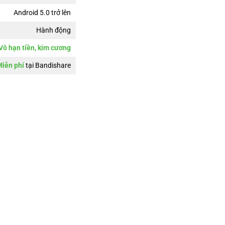
Android 5.0 trở lên
Hành động
Vô hạn tiền, kim cương
iễn phí
tại Bandishare