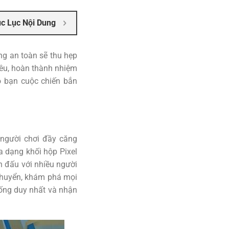
c Lục Nội Dung
ng an toàn sẽ thu hẹp
tiêu, hoàn thành nhiệm
o bạn cuộc chiến bắn
 người chơi đầy căng
a dạng khối hộp Pixel
n đấu với nhiều người
 chuyển, khám phá mọi
sống duy nhất và nhận