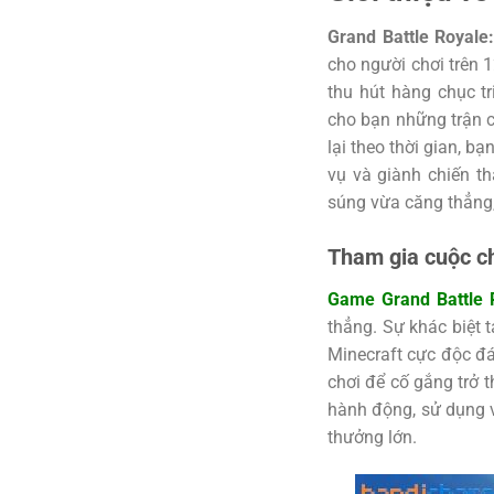
Grand Battle Royale
cho người chơi trên 
thu hút hàng chục tr
cho bạn những trận c
lại theo thời gian, b
vụ và giành chiến t
súng vừa căng thẳng,
Tham gia cuộc ch
Game Grand Battle 
thẳng. Sự khác biệt 
Minecraft cực độc đá
chơi để cố gắng trở 
hành động, sử dụng v
thưởng lớn.