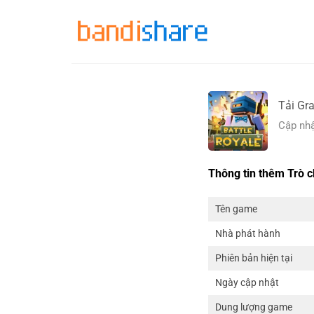
Skip
to
content
Tải Gr
Cập nhậ
Thông tin thêm Trò c
Tên game
Nhà phát hành
Phiên bản hiện tại
Ngày cập nhật
Dung lượng game