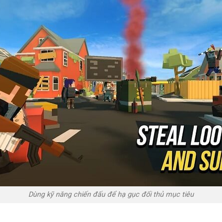
Dùng kỹ năng chiến đấu để hạ gục đối thủ mục tiêu