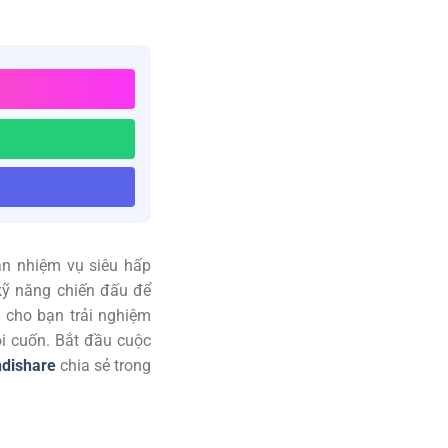
n nhiệm vụ siêu hấp
 kỹ năng chiến đấu để
e cho bạn trải nghiệm
i cuốn. Bắt đầu cuộc
dishare
chia sẻ trong