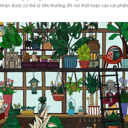
nhận được có thể là tiền thưởng, đồ nội thất hoặc các vật phẩm