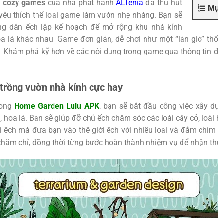
& cozy games
của nhà phát hành
ALTenia
đã thu hút
Mụ
yêu thích thể loại game làm vườn nhẹ nhàng. Bạn sẽ
g dân ếch lập kế hoạch để mở rộng khu nhà kính
hoa lá khác nhau. Game đơn giản, dễ chơi như một “làn gió” t
. Khám phá kỹ hơn về các nội dung trong game qua thông tin 
rồng vườn nhà kính cực hay
rong
Home Garden Lulu APK
, bạn sẽ bắt đầu công việc xây d
ỏ, hoa lá. Bạn sẽ giúp đỡ chú ếch chăm sóc các loài cây cỏ, loà
i ếch mà đưa bạn vào thế giới ếch với nhiều loại và đắm chìm
 chăm chỉ, đồng thời từng bước hoàn thành nhiệm vụ để nhận t