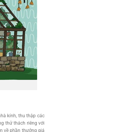
à kính, thu thập các
ng thử thách riêng với
n về phần thưởng giá