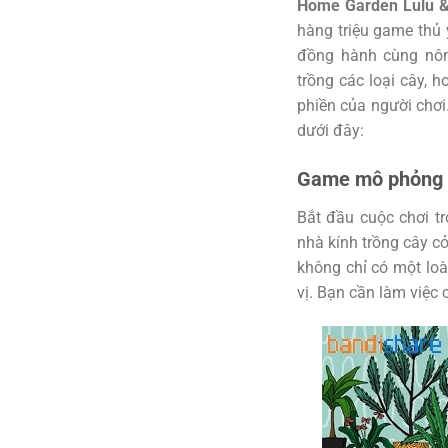
Home Garden Lulu 
hàng triệu game thủ 
đồng hành cùng nôn
trồng các loại cây, 
phiền của người chơi
dưới đây:
Game mô phỏng t
Bắt đầu cuộc chơi t
nhà kính trồng cây c
không chỉ có một loà
vị. Bạn cần làm việc