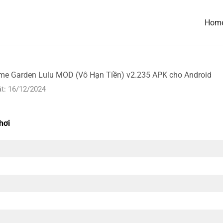
Hom
me Garden Lulu MOD (Vô Hạn Tiền) v2.235 APK cho Android
t: 16/12/2024
hơi