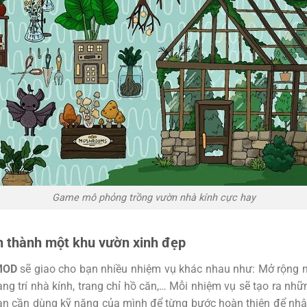
Game mô phỏng trồng vườn nhà kính cực hay
nh thành một khu vườn xinh đẹp
MOD
sẽ giao cho bạn nhiều nhiệm vụ khác nhau như: Mở rộng nh
rang trí nhà kính, trang chỉ hồ căn,… Mỗi nhiệm vụ sẽ tạo ra nhữ
ạn cần dùng kỹ năng của mình để từng bước hoàn thiện để nhậ