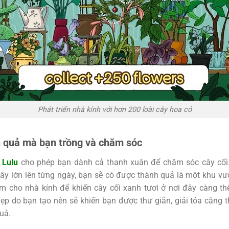
Phát triển nhà kính với hơn 200 loài cây hoa cỏ
 quả mà bạn trồng và chăm sóc
Lulu
cho phép bạn dành cả thanh xuân để chăm sóc cây cối. 
ây lớn lên từng ngày, bạn sẽ có được thành quả là một khu vư
êm cho nhà kính để khiến cây cối xanh tươi ở nơi đây càng t
ẹp do bạn tạo nên sẽ khiến bạn được thư giãn, giải tỏa căng t
uả.