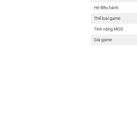
Hệ điều hành
Thể loại game
Tính năng MOD
Giá game