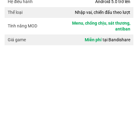
Android 5.0 trở lên
Hệ điều hành
Nhập vai, chiến đấu theo lượt
Thể loại
Menu, chống chịu, sát thương,
Tính năng MOD
antiban
Miễn phí
tại Bandishare
Giá game