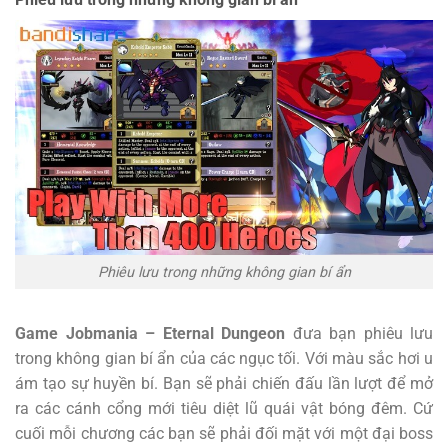
Phiêu lưu trong những không gian bí ẩn
Game Jobmania – Eternal Dungeon
đưa bạn phiêu lưu
trong không gian bí ẩn của các ngục tối. Với màu sắc hơi u
ám tạo sự huyền bí. Bạn sẽ phải chiến đấu lần lượt để mở
ra các cánh cổng mới tiêu diệt lũ quái vật bóng đêm. Cứ
cuối mỗi chương các bạn sẽ phải đối mặt với một đại boss