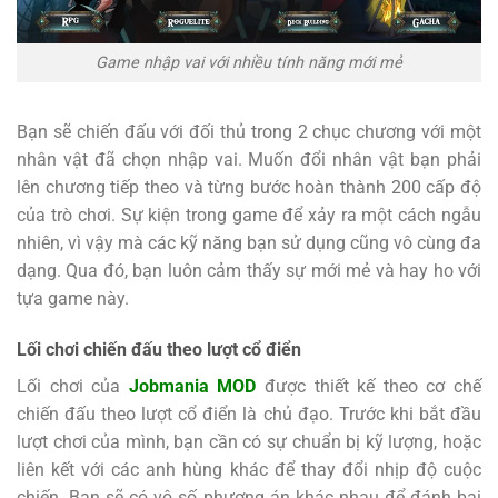
Game nhập vai với nhiều tính năng mới mẻ
Bạn sẽ chiến đấu với đối thủ trong 2 chục chương với một
nhân vật đã chọn nhập vai. Muốn đổi nhân vật bạn phải
lên chương tiếp theo và từng bước hoàn thành 200 cấp độ
của trò chơi. Sự kiện trong game để xảy ra một cách ngẫu
nhiên, vì vậy mà các kỹ năng bạn sử dụng cũng vô cùng đa
dạng. Qua đó, bạn luôn cảm thấy sự mới mẻ và hay ho với
tựa game này.
Lối chơi chiến đấu theo lượt cổ điển
Lối chơi của
Jobmania MOD
được thiết kế theo cơ chế
chiến đấu theo lượt cổ điển là chủ đạo. Trước khi bắt đầu
lượt chơi của mình, bạn cần có sự chuẩn bị kỹ lượng, hoặc
liên kết với các anh hùng khác để thay đổi nhịp độ cuộc
chiến. Bạn sẽ có vô số phương án khác nhau để đánh bại