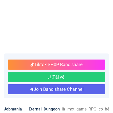
Tiktok SH0P Bandishare
Tải về
Join Bandishare Channel
Jobmania – Eternal Dungeon
là một game RPG có hệ