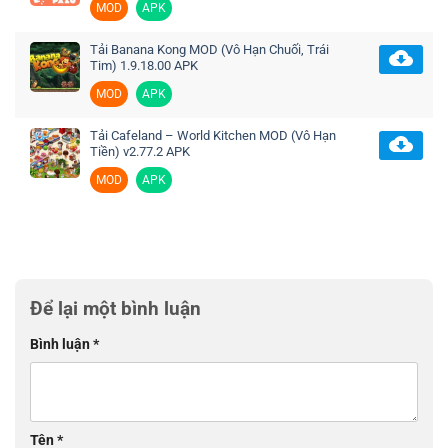
MOD
APK
Tải Banana Kong MOD (Vô Hạn Chuối, Trái
Tim) 1.9.18.00 APK
MOD
APK
Tải Cafeland – World Kitchen MOD (Vô Hạn
Tiền) v2.77.2 APK
MOD
APK
Để lại một bình luận
Bình luận
*
Tên
*