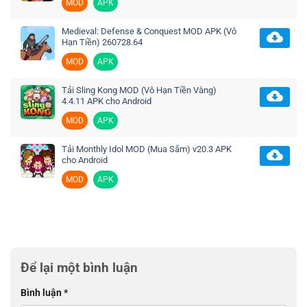
MOD
APK
Medieval: Defense & Conquest MOD APK (Vô
Hạn Tiền) 260728.64
MOD
APK
Tải Sling Kong MOD (Vô Hạn Tiền Vàng)
4.4.11 APK cho Android
MOD
APK
Tải Monthly Idol MOD (Mua Sắm) v20.3 APK
cho Android
MOD
APK
Để lại một bình luận
Bình luận
*