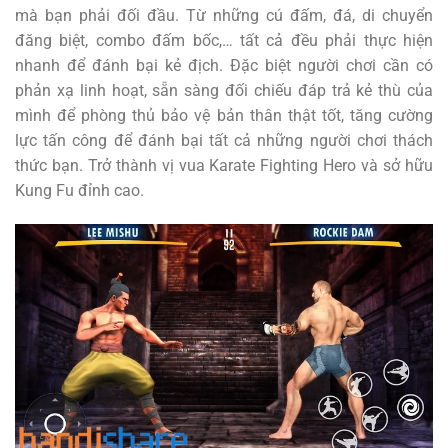
mà bạn phải đối đầu. Từ những cú đấm, đá, di chuyển
đăng biệt, combo đấm bốc,… tất cả đều phải thực hiện
nhanh để đánh bại kẻ địch. Đặc biệt người chơi cần có
phản xạ linh hoạt, sẵn sàng đối chiếu đáp trả kẻ thù của
mình để phòng thủ bảo vệ bản thân thật tốt, tăng cường
lực tấn công để đánh bại tất cả những người chơi thách
thức bạn. Trở thành vị vua Karate Fighting Hero và sở hữu
Kung Fu đỉnh cao.