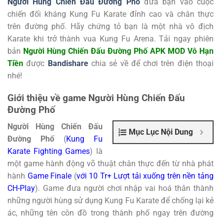
Người Hùng Chiến Đấu Đường Phố
đưa bạn vào cuộc
chiến đối kháng Kung Fu Karate đỉnh cao và chân thực
trên đường phố. Hãy chứng tỏ bạn là một nhà vô địch
Karate khi trở thành vua Kung Fu Arena. Tải ngay phiên
bản
Người Hùng Chiến Đấu Đường Phố APK MOD Vô Hạn
Tiền
được
Bandishare
chia sẻ về để chơi trên điện thoại
nhé!
Giới thiệu về game Người Hùng Chiến Đấu
Đường Phố
Người Hùng Chiến Đấu
Mục Lục Nội Dung
Đường Phố
(
Kung Fu
Karate Fighting Games
) là
một game hành động võ thuật chân thực đến từ nhà phát
hành
Game Finale
(
với 10 Tr+ Lượt tải xuống trên nền tảng
CH-Play
). Game đưa người chơi nhập vai hoá thân thành
những người hùng sử dụng Kung Fu Karate để chống lại kẻ
ác, những tên côn đồ trong thành phố ngay trên đường