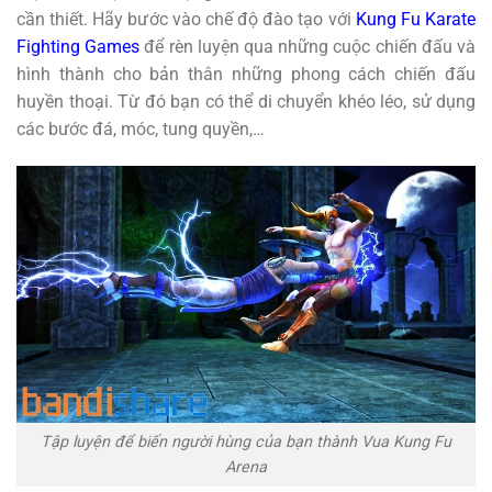
cần thiết. Hãy bước vào chế độ đào tạo với
Kung Fu Karate
Fighting Games
để rèn luyện qua những cuộc chiến đấu và
hình thành cho bản thân những phong cách chiến đấu
huyền thoại. Từ đó bạn có thể di chuyển khéo léo, sử dụng
các bước đá, móc, tung quyền,…
Tập luyện để biến người hùng của bạn thành Vua Kung Fu
Arena