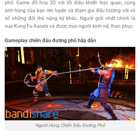
phố. Game đồ hoạ 3D với lối điều khiển trực quan, cùng
anh hùng của bạn rèn luyện và tham gia đấu trường với vô
số những đối thủ nặng ký khác. Người giỏi nhất chính là
vua Kung Fu Karate và được mọi người kính nể, thán phục.
Gameplay chiến đấu đường phố hấp dẫn
Người Hùng Chiến Đấu Đường Phố