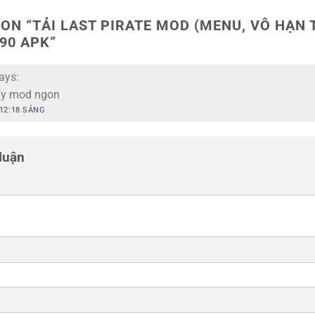
ON “
TẢI LAST PIRATE MOD (MENU, VÔ HẠN T
490 APK
”
ays:
ay mod ngon
 12:18 SÁNG
 luận