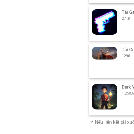
2.1.8
1298
1.250.
📌 Nếu liên kết tải x