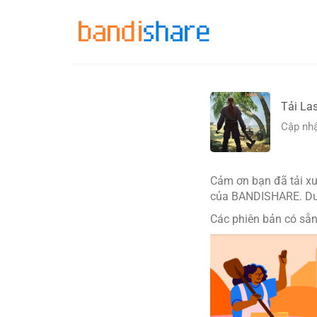
Skip
to
content
Tải La
Cập nhậ
Cảm ơn bạn đã tải xu
của BANDISHARE. Dưới
Các phiên bản có sẵn