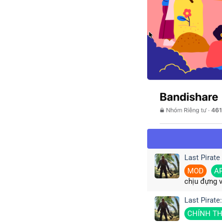
Last Pirate
MOD
A
chịu đựng 
Last Pirate
CHÍNH T