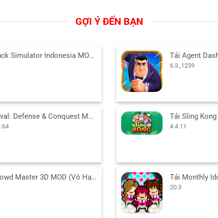
GỢI Ý ĐẾN BẠN
BR Truck Simulator Indonesia MOD (Vô Hạn Tiền) v0.36a APK
6.3_1239
Medieval: Defense & Conquest MOD APK (Vô Hạn Tiền) 260728.64
.64
4.4.11
Tải Crowd Master 3D MOD (Vô Hạn Tiền) v2.15.5 APK
20.3