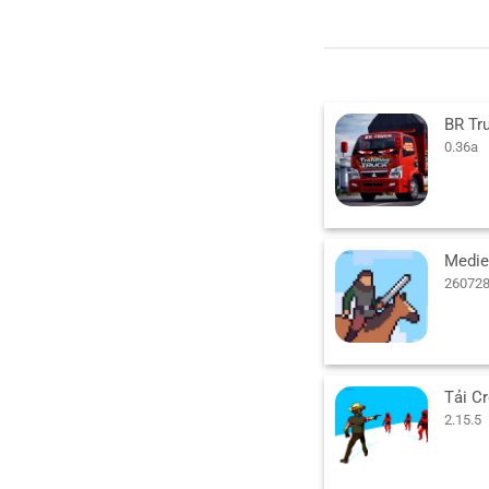
0.36a
260728
2.15.5