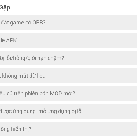
 Gặp
i đặt game có OBB?
ile APK
 bị lỗi/hỏng/giới hạn chậm?
 không mất dữ liệu
iệu cũ trên phiên bản MOD mới?
 được ứng dụng, mở ứng dụng bị lỗi
ng hiển thị?