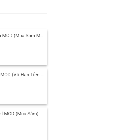
Tải Agent Dash MOD (Mua Sắm Miễn Phí) 6.3_1239 APK
Tải Sling Kong MOD (Vô Hạn Tiền Vàng) 4.4.11 APK cho Android
Tải Monthly Idol MOD (Mua Sắm) v20.3 APK cho Android