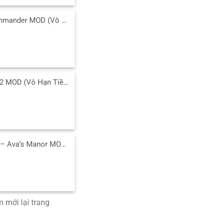
Tải Airline Commander MOD (Vô Hạn Tiền, Mở Khóa) 2.8.1 APK
Tải Grand War 2 MOD (Vô Hạn Tiền, Huy Chương) v1191 APK
Solitaire Story – Ava’s Manor MOD (Vô Hạn Sao) v57.0.0 APK
 mới lại trang