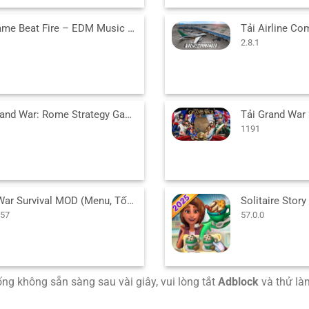
Tải Game Beat Fire – EDM Music MOD (Vô Hạn Tiền) v2.1.8 APK
2.8.1
Tải Grand War: Rome Strategy Games MOD (Vô Hạn Tiền) 1298 APK
1191
Dark War Survival MOD (Menu, Tốc Độ Game) v1.250.657 APK
657
57.0.0
uống không sẵn sàng sau vài giây, vui lòng tắt
Adblock
và thử làm