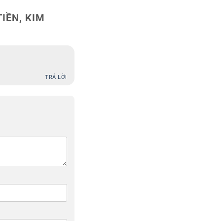
IỀN, KIM
TRẢ LỜI