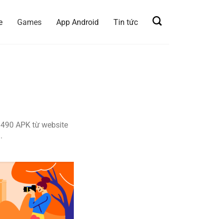
e
Games
App Android
Tin tức
.490 APK từ website
.