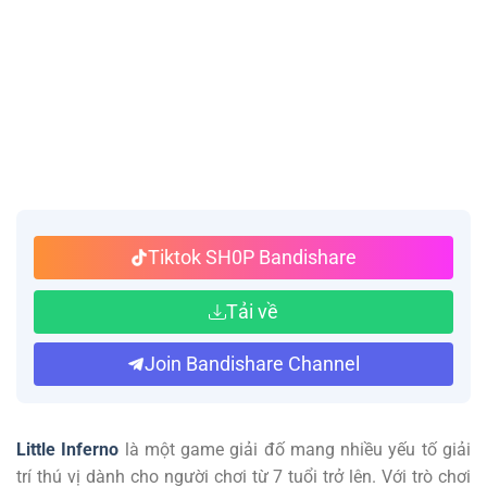
Tiktok SH0P Bandishare
Tải về
Join Bandishare Channel
Little Inferno
là một game giải đố mang nhiều yếu tố giải
trí thú vị dành cho người chơi từ 7 tuổi trở lên. Với trò chơi