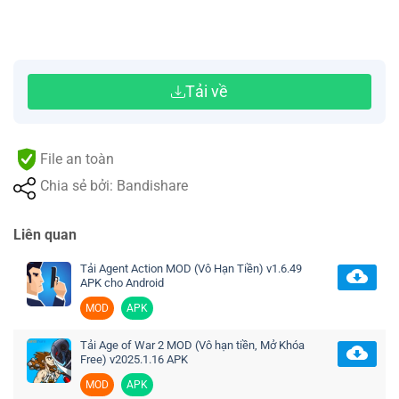
Tải về
File an toàn
Chia sẻ bởi: Bandishare
Liên quan
Tải Agent Action MOD (Vô Hạn Tiền) v1.6.49
APK cho Android
MOD
APK
Tải Age of War 2 MOD (Vô hạn tiền, Mở Khóa
Free) v2025.1.16 APK
MOD
APK