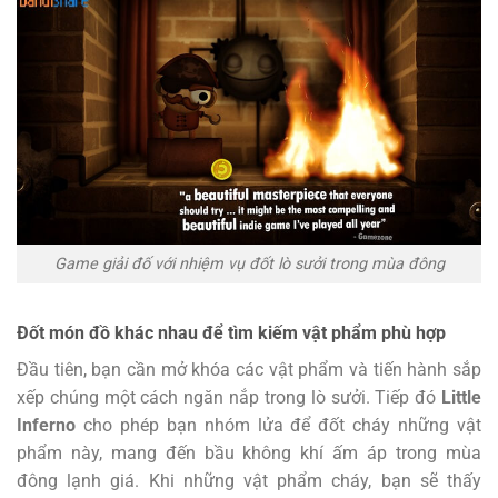
Game giải đố với nhiệm vụ đốt lò sưởi trong mùa đông
Đốt món đồ khác nhau để tìm kiếm vật phẩm phù hợp
Đầu tiên, bạn cần mở khóa các vật phẩm và tiến hành sắp
xếp chúng một cách ngăn nắp trong lò sưởi. Tiếp đó
Little
Inferno
cho phép bạn nhóm lửa để đốt cháy những vật
phẩm này, mang đến bầu không khí ấm áp trong mùa
đông lạnh giá. Khi những vật phẩm cháy, bạn sẽ thấy