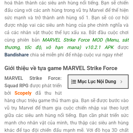
hoá thân thành các siêu anh hùng nổi tiếng. Bạn sẽ chiến
đấu cùng với các anh hùng trong vũ trụ Marvel để thể hiện
sức mạnh và trở thành anh hùng số 1. Bạn sẽ có cơ hội
được nhập vai các siêu anh hùng của phe chính nghĩa và
cả các nhân vật thuộc thể lực xấu xa. Bắt đầu cuộc chơi
cùng phiên bản
MARVEL Strike Force MOD (Menu, sát
thương, tốc độ, vô hạn mana) v10.2.1 APK
được
Bandishare
chia sẻ miễn phí để nhập cuộc vui ngay nhé!
Giới thiệu về tựa game MARVEL Strike Force
MARVEL Strike Force:
Mục Lục Nội Dung
Squad RPG
được phát triển
bởi
Scopely
đã thu hút
hàng chục triệu game thủ tham gia. Bạn sẽ được bước vào
vũ trụ Marvel để tham gia cuộc chiến nhập vai theo lượt
giữa các siêu anh hùng nổi tiếng. Bạn cần phát triển sức
mạnh cho nhân vật của mình, thu thập các siêu anh hùng
khác để tạo đội chiến đấu mạnh mẽ. Với đồ họa 3D chất