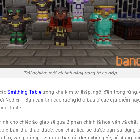
Trải nghiệm mới với tính năng trang trí áo giáp
 các
Smithing Table
trong khu kim tự tháp, ngôi đền trong rừng,
iới Nether,… Bạn cần tìm các rương kho báu ở các địa điểm nà
ing Table.
hỉnh cho chiếc áo giáp sẽ qua 2 phần chính là hoa văn và chất 
ble bạn thu thập được, còn chất liệu sẽ được bạn sử dụng bằ
h tím, vàng, đồng,… Sau đó bạn sẽ đem chúng về, sử dụng bà