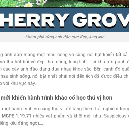
Khám phá rừng anh đào cực đẹp, lung linh
ng anh đào mang một màu hồng vô cùng nổi bật khiến tất cả
nó thu hút bởi vẻ đẹp thơ mộng, lung linh. Tại khu rừng anh
 các cây anh đào đang đua nhau khoe sắc. Bên cạnh đó quầ
nhau sinh sống, nổi bật nhất phải nói đến ếch đã được điều ch
p với khu vực này.
mới khiến hành trình khảo cổ học thú vị hơn
 một hành trình vô cùng thú vị, để tăng thêm trải nghiệm tro
o
MCPE 1.19.71
nhiều vật phẩm và khối mới như: Suspicious g
iếng kêu đáng ngờ),…