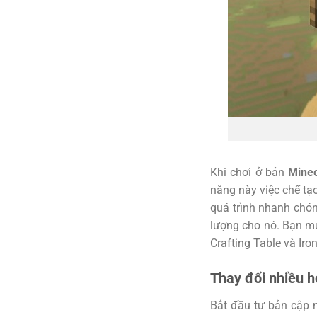
Khi chơi ở bản
Minec
năng này việc chế t
quá trình nhanh chó
lượng cho nó. Bạn mu
Crafting Table và Iron
Thay đổi nhiều h
Bắt đầu tư bản cập n