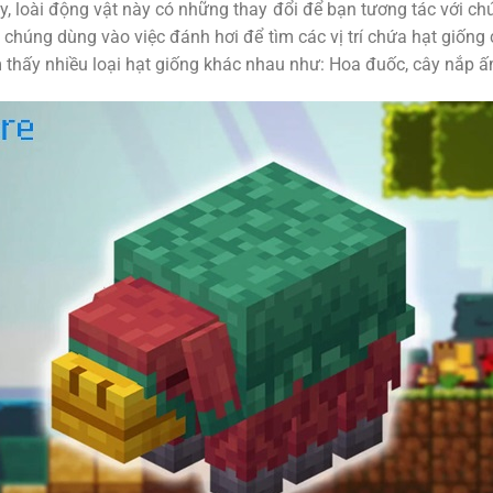
, loài động vật này có những thay đổi để bạn tương tác với chú
 chúng dùng vào việc đánh hơi để tìm các vị trí chứa hạt giống 
m thấy nhiều loại hạt giống khác nhau như: Hoa đuốc, cây nắp ấ