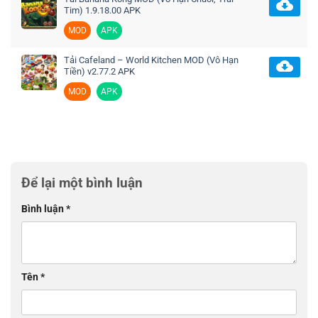
Tim) 1.9.18.00 APK
MOD
APK
Tải Cafeland – World Kitchen MOD (Vô Hạn
Tiền) v2.77.2 APK
MOD
APK
Để lại một bình luận
Bình luận
*
Tên
*