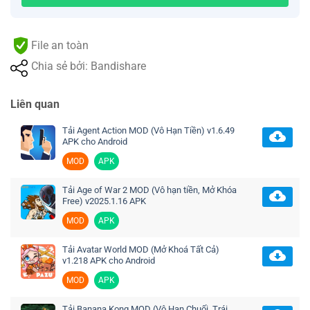
File an toàn
Chia sẻ bởi: Bandishare
Liên quan
Tải Agent Action MOD (Vô Hạn Tiền) v1.6.49
APK cho Android
MOD
APK
Tải Age of War 2 MOD (Vô hạn tiền, Mở Khóa
Free) v2025.1.16 APK
MOD
APK
Tải Avatar World MOD (Mở Khoá Tất Cả)
v1.218 APK cho Android
MOD
APK
Tải Banana Kong MOD (Vô Hạn Chuối, Trái