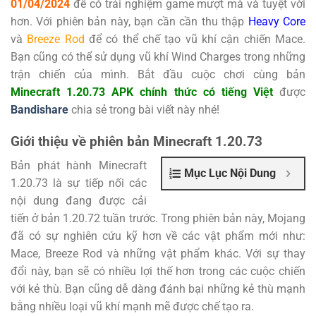
01/04/2024
để có trải nghiệm game mượt mà và tuyệt vời
hơn. Với phiên bản này, bạn cần cần thu thập
Heavy Core
và
Breeze Rod
để có thể chế tạo vũ khí cận chiến Mace.
Bạn cũng có thể sử dụng vũ khí Wind Charges trong những
trận chiến của mình. Bắt đầu cuộc chơi cùng bản
Minecraft 1.20.73 APK chính thức có tiếng Việt
được
Bandishare
chia sẻ trong bài viết này nhé!
Giới thiệu về phiên bản Minecraft 1.20.73
Bản phát hành Minecraft
Mục Lục Nội Dung
1.20.73 là sự tiếp nối các
nội dung đang được cải
tiến ở bản 1.20.72 tuần trước. Trong phiên bản này, Mojang
đã có sự nghiên cứu kỹ hơn về các vật phẩm mới như:
Mace, Breeze Rod và những vật phẩm khác. Với sự thay
đổi này, bạn sẽ có nhiều lợi thế hơn trong các cuộc chiến
với kẻ thù. Bạn cũng dễ dàng đánh bại những kẻ thù mạnh
bằng nhiều loại vũ khí mạnh mẽ được chế tạo ra.