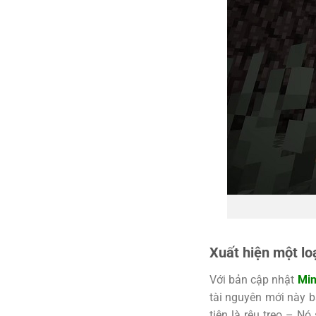
Xuất hiện một lo
Với bản cập nhật
Min
tài nguyên mới này b
tiên là rêu treo – N