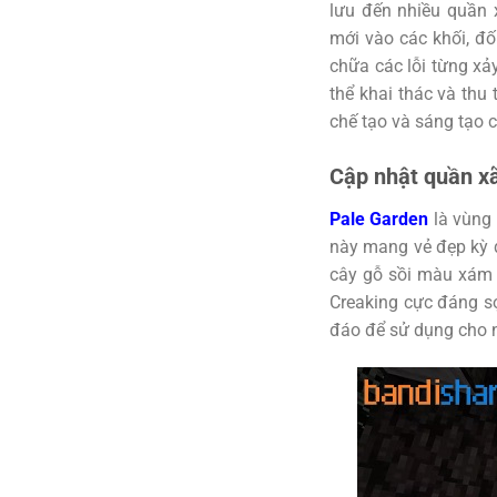
lưu đến nhiều quần 
mới vào các khối, đố
chữa các lỗi từng xảy
thể khai thác và thu
chế tạo và sáng tạo 
Cập nhật quần xã
Pale Garden
là vùng 
này mang vẻ đẹp kỳ d
cây gỗ sồi màu xám n
Creaking cực đáng sợ
đáo để sử dụng cho n