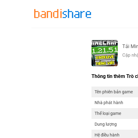
Skip
to
content
Tải Mi
Cập nhậ
Thông tin thêm Trò c
Tên phiên bản game
Nhà phát hành
Thể loại game
Dung lượng
Hệ điều hành