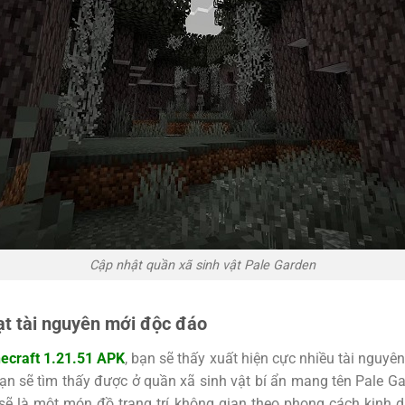
Cập nhật quần xã sinh vật Pale Garden
ạt tài nguyên mới độc đáo
ecraft 1.21.51 APK
, bạn sẽ thấy xuất hiện cực nhiều tài nguy
ạn sẽ tìm thấy được ở quần xã sinh vật bí ẩn mang tên Pale G
ó sẽ là một món đồ trang trí không gian theo phong cách kinh d