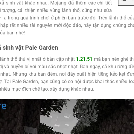
xã sinh vật khác nhau. Mojang đã thêm các chi tiết
i tượng, cải thiện nhiều vùng lãnh thổ, cũng như sửa
 ra trong quá trình chơi ở phiên bản trước đó. Trên lãnh thổ c
 thập rất nhiều tài nguyên mới độc đáo, hãy tận dụng chúng c
của bạn nhé!
 sinh vật Pale Garden
lãnh thổ thú vị nhất ở bản cập nhật
1.21.51
mà bạn nên ghé th
ị và huyền bí với màu sắc nhợt nhạt. Ban ngay, cả khu rừng đề
hạt. Nhưng khu ban đêm, nơi đây xuất hiện tiếng kẽo kẹt đượ
. Tại Pale Garden, bạn cũng có cơ hội được khai thác nhiều lo
hiều mục đích chế tạo, xây dựng khác nhau.