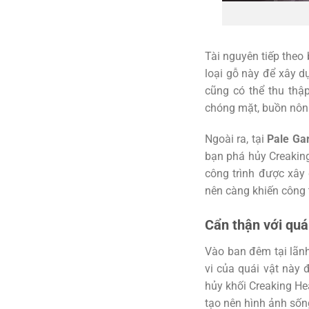
Tài nguyên tiếp theo 
loại gỗ này để xây d
cũng có thể thu th
chóng mặt, buồn nôn
Ngoài ra, tại
Pale Ga
bạn phá hủy Creakin
công trình được xâ
nên càng khiến công 
Cẩn thận với quá
Vào ban đêm tại lãnh
vi của quái vật này 
hủy khối Creaking Hea
tạo nên hình ảnh sốn