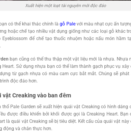
Xuất hiện một loạt tài nguyên mới độc đáo
bạn có thể khai thác chính là
gỗ Pale
với màu nhạt cực ấn tượng
ựng hoặc chế tạo nhiều vật dụng giống như các loại gỗ khác tro
ập Eyeblossom để chế tạo thuốc nhuộm hoặc nấu món hầm tạ
.
rden
bạn cũng có thể thu thập một vật liệu mới là nhựa. Nhựa 
g Heart. Sử dụng nhựa bạn có thể làm thành gạch phục vụ xây
y dựng từ gạch nhựa có màu cam cực bắt mắt. Chúng sẽ phát
trình độc đáo hơn.
i vật Creaking vào ban đêm
 thổ Pale Garden sẽ xuất hiện quái vật Creaking có hình dáng 
đều được điều khiển bởi khối được gọi là Creaking Heart. Bạn 
rt là quái vật Creaking sẽ bị tiêu diệt. Kết cấu của quái vật này
g động và chân thực hơn.