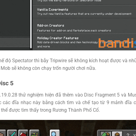
chế độ Spectator thì bẫy Tripwire sẽ không kích hoạt được và nh
i Mob sẽ không còn chạy trốn người chơi nữa.
isc 5
.19.0.28 thử nghiệm hiện đã thêm vào Disc Fragment 5 và Mus
c các đĩa nhạc này bằng cách tìm và chế tạo từ 9 mảnh đĩa c
ó thể được tìm thấy trong Rương Thành Phố Cổ.