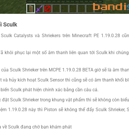
i Sculk
 Sculk Catalysts và Shriekers trên Minecraft PE 1.19.0.28 c
ã khôi phục lại một số âm thanh liên quan tới Sculk khi chún
i của Sculk Shrieker trên MCPE 1.19.0.28 BETA giờ sẽ là âm tha
ạt và hủy kích hoạt Sculk Sensor thì cũng sẽ có âm thanh khối b
 biến Sculk phát hiện chính xác bằng cần câu cá.
 đặt Sculk Shrieker trong khung vật phẩm thì sẽ không còn biểu
ệm 1.19.0.28 này thì Piston sẽ không thể đẩy Sculk Shrieker, 
a về Sculk đang chờ bạn khám phát