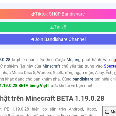
Tiktok SH0P Bandishare
Tải về
Join Bandishare Channel
.0.28
là phiên bản tiếp theo được
Mojang
phát hành vào
ng
thử nghiệm lần này của
Minecraft
chủ yếu tập trung vào
Spect
nhạc Music Disc 5, Warden, Sculk, rừng ngập mặn, Allay, Ếch, g
năng khác đang chờ bạn khám phá. Cùng
bandishare
tìm hiểu chi
1.19.0.28 BETA tiếng Việt
trước khi tải về bạn nhé!
hật trên Minecraft BETA 1.19.0.28
t PE 1.19.0.28 hiện có sẵn trên Android, Xbox,
Mụ
có thể tải về để thử nghiệm các tính năng mới nhất.