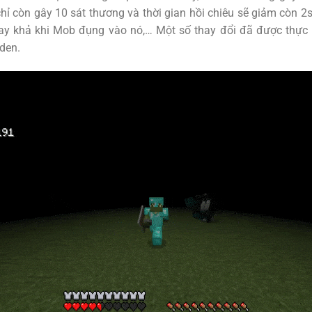
hỉ còn gây 10 sát thương và thời gian hồi chiêu sẽ giảm còn 2s 
ay khả khi Mob đụng vào nó,… Một số thay đổi đã được thực h
den.