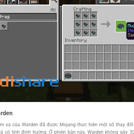
arden
ầm xa của Warden đã được Mojang thực hiện một số thay đổi
rả có tính định hướng. Ở phiên bản này, Warden không gây 3