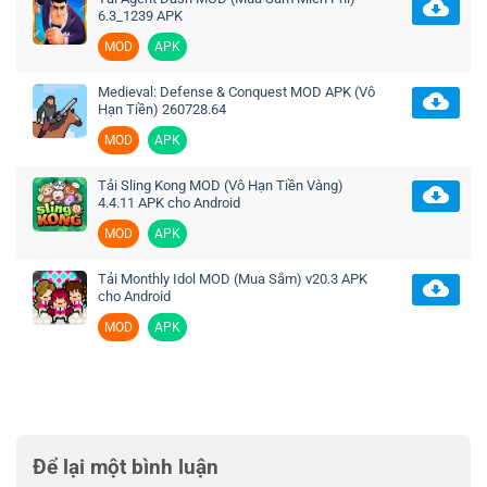
6.3_1239 APK
MOD
APK
Medieval: Defense & Conquest MOD APK (Vô
Hạn Tiền) 260728.64
MOD
APK
Tải Sling Kong MOD (Vô Hạn Tiền Vàng)
4.4.11 APK cho Android
MOD
APK
Tải Monthly Idol MOD (Mua Sắm) v20.3 APK
cho Android
MOD
APK
Để lại một bình luận