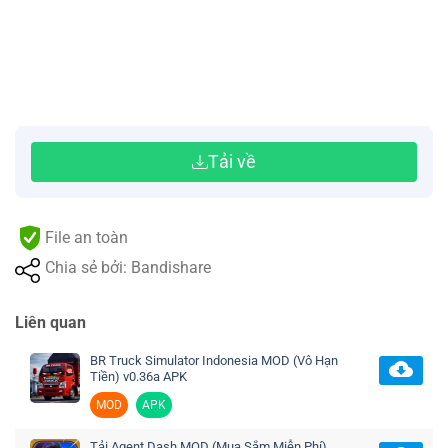
Tải về
File an toàn
Chia sẻ bởi: Bandishare
Liên quan
BR Truck Simulator Indonesia MOD (Vô Hạn
Tiền) v0.36a APK
MOD
APK
Tải Agent Dash MOD (Mua Sắm Miễn Phí)