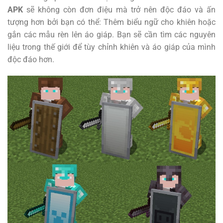
APK
sẽ không còn đơn điệu mà trở nên độc đáo và ấn
tượng hơn bởi bạn có thể: Thêm biểu ngữ cho khiên hoặc
gắn các mẫu rèn lên áo giáp. Bạn sẽ cần tìm các nguyên
liệu trong thế giới để tùy chỉnh khiên và áo giáp của mình
độc đáo hơn.