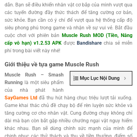
dẫn. Bạn sẽ điều khiển nhân vật cơ bắp của mình vượt qua
các tuyến đường đầy thức thách để tăng cường cơ bản,
sức khỏe. Bạn cần có ý chí để vượt qua hệ thống cấp độ
siêu phong phú trong game và nhận về sự vui vẻ. Bắt đầu
cuộc chơi với phiên bản
Muscle Rush MOD (Tiền, Nâng
cấp vô hạn) v1.2.53 APK
được
Bandishare
chia sẻ miễn
phí trong bài viết này nhé!
Giới thiệu về tựa game Muscle Rush
Muscle Rush – Smash
Mục Lục Nội Dung
Running
là một siêu phẩm
của nhà phát hành
SayGames Ltd
đã thu hút hàng chục triệu lượt tải xuống.
Game khai thác chủ đề chạy bộ để rèn luyện sức khỏe và
tăng cường cơ cho nhân vật. Cung đường chạy không chỉ
dài mà bạn còn bắt gặp nhiều chướng ngại vật nguy hiểm
khác nhau. Bạn sẽ dùng chính sức mạnh của mình để
chinh phục các thử thách và thu về tiền thưởng, điểm số