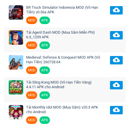
BR Truck Simulator Indonesia MOD (Vô Hạn
Tiền) v0.36a APK
MOD
APK
Tải Agent Dash MOD (Mua Sắm Miễn Phí)
6.3_1239 APK
MOD
APK
Medieval: Defense & Conquest MOD APK (Vô
Hạn Tiền) 260728.64
MOD
APK
Tải Sling Kong MOD (Vô Hạn Tiền Vàng)
4.4.11 APK cho Android
MOD
APK
Tải Monthly Idol MOD (Mua Sắm) v20.3 APK
cho Android
MOD
APK