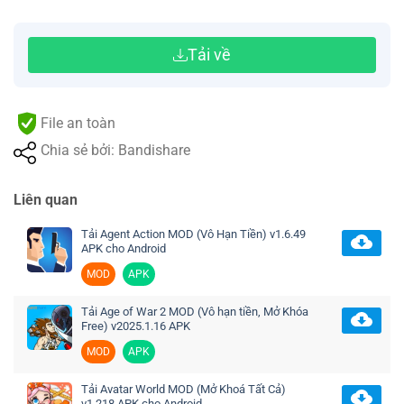
Tải về
File an toàn
Chia sẻ bởi: Bandishare
Liên quan
Tải Agent Action MOD (Vô Hạn Tiền) v1.6.49
APK cho Android
MOD
APK
Tải Age of War 2 MOD (Vô hạn tiền, Mở Khóa
Free) v2025.1.16 APK
MOD
APK
Tải Avatar World MOD (Mở Khoá Tất Cả)
v1.218 APK cho Android