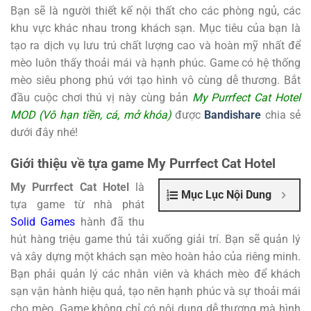
Bạn sẽ là người thiết kế nội thất cho các phòng ngủ, các
khu vực khác nhau trong khách sạn. Mục tiêu của bạn là
tạo ra dịch vụ lưu trú chất lượng cao và hoàn mỹ nhất để
mèo luôn thấy thoải mái và hạnh phúc. Game có hệ thống
mèo siêu phong phú với tạo hình vô cùng dễ thương. Bắt
đầu cuộc chơi thú vị này cùng bản
My Purrfect Cat Hotel
MOD (Vô hạn tiền, cá, mở khóa)
được
Bandishare
chia sẻ
dưới đây nhé!
Giới thiệu về tựa game My Purrfect Cat Hotel
My Purrfect Cat Hotel
là
Mục Lục Nội Dung
tựa game từ nhà phát
Solid Games
hành đã thu
hút hàng triệu game thủ tải xuống giải trí. Bạn sẽ quản lý
và xây dựng một khách sạn mèo hoàn hảo của riêng minh.
Bạn phải quản lý các nhân viên và khách mèo để khách
sạn vận hành hiệu quả, tạo nên hạnh phúc và sự thoải mái
cho mèo. Game không chỉ có nội dung dễ thương mà hình