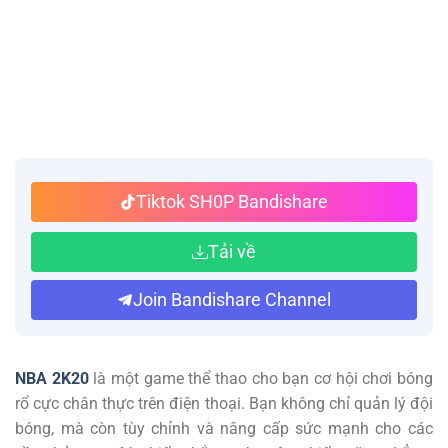
Tiktok SH0P Bandishare
Tải về
Join Bandishare Channel
NBA 2K20
là một game thể thao cho bạn cơ hội chơi bóng
rổ cực chân thực trên điện thoại. Bạn không chỉ quản lý đội
bóng, mà còn tùy chỉnh và nâng cấp sức mạnh cho các