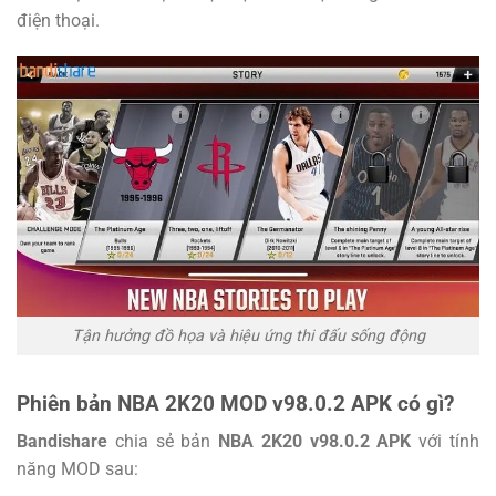
điện thoại.
Tận hưởng đồ họa và hiệu ứng thi đấu sống động
Phiên bản NBA 2K20 MOD v98.0.2 APK có gì?
Bandishare
chia sẻ bản
NBA 2K20 v98.0.2 APK
với tính
năng MOD sau: