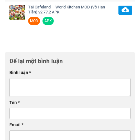
Tải Cafeland – World Kitchen MOD (Vô Hạn
Tiền) v2.77.2 APK
MOD
APK
Để lại một bình luận
Bình luận
*
Tên
*
Email
*