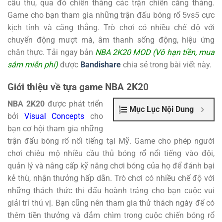
cầu thủ, qua đó chiến thắng các trận chiến căng thẳng.
Game cho bạn tham gia những trận đấu bóng rổ 5vs5 cực
kịch tính và căng thẳng. Trò chơi có nhiều chế độ với
chuyển động mượt mà, âm thanh sống động, hiệu ứng
chân thực. Tải ngay bản
NBA 2K20 MOD (Vô hạn tiền, mua
sắm miễn phí)
được
Bandishare
chia sẻ trong bài viết này.
Giới thiệu về tựa game NBA 2K20
NBA 2K20
được phát triển
Mục Lục Nội Dung
bởi
Visual Concepts
cho
bạn cơ hội tham gia những
trận đấu bóng rổ nổi tiếng tại Mỹ. Game cho phép người
chơi chiêu mộ nhiều cầu thủ bóng rổ nổi tiếng vào đội,
quản lý và nâng cấp kỹ năng chơi bóng của họ để đánh bại
kẻ thù, nhận thưởng hấp dẫn. Trò chơi có nhiều chế độ với
những thách thức thi đấu hoành tráng cho bạn cuộc vui
giải trí thú vị. Bạn cũng nên tham gia thử thách ngày để có
thêm tiền thưởng và đắm chìm trong cuộc chiến bóng rổ