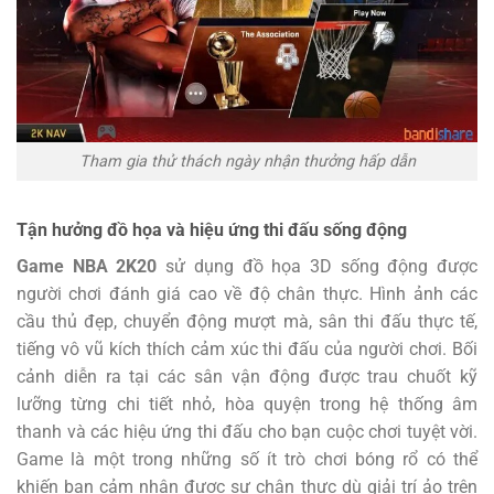
Tham gia thử thách ngày nhận thưởng hấp dẫn
Tận hưởng đồ họa và hiệu ứng thi đấu sống động
Game NBA 2K20
sử dụng đồ họa 3D sống động được
người chơi đánh giá cao về độ chân thực. Hình ảnh các
cầu thủ đẹp, chuyển động mượt mà, sân thi đấu thực tế,
tiếng vô vũ kích thích cảm xúc thi đấu của người chơi. Bối
cảnh diễn ra tại các sân vận động được trau chuốt kỹ
lưỡng từng chi tiết nhỏ, hòa quyện trong hệ thống âm
thanh và các hiệu ứng thi đấu cho bạn cuộc chơi tuyệt vời.
Game là một trong những số ít trò chơi bóng rổ có thể
khiến bạn cảm nhận được sự chân thực dù giải trí ảo trên