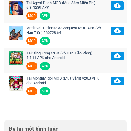
Tải Agent Dash MOD (Mua Sắm Miễn Phí)
6.3_1239 APK
MOD
APK
Medieval: Defense & Conquest MOD APK (Vô
Hạn Tiền) 260728.64
MOD
APK
Tải Sling Kong MOD (Vô Hạn Tiền Vàng)
4.4.11 APK cho Android
MOD
APK
Tải Monthly Idol MOD (Mua Sắm) v20.3 APK
cho Android
MOD
APK
Để lại một bình luận