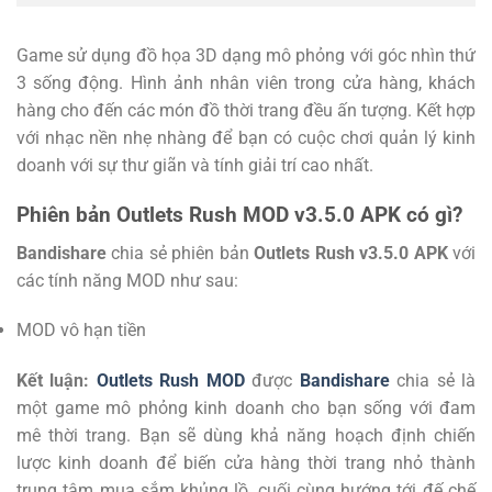
Game sử dụng đồ họa 3D dạng mô phỏng với góc nhìn thứ
3 sống động. Hình ảnh nhân viên trong cửa hàng, khách
hàng cho đến các món đồ thời trang đều ấn tượng. Kết hợp
với nhạc nền nhẹ nhàng để bạn có cuộc chơi quản lý kinh
doanh với sự thư giãn và tính giải trí cao nhất.
Phiên bản Outlets Rush MOD v3.5.0 APK có gì?
Bandishare
chia sẻ phiên bản
Outlets Rush v3.5.0 APK
với
các tính năng MOD như sau:
MOD vô hạn tiền
Kết luận:
Outlets Rush MOD
được
Bandishare
chia sẻ là
một game mô phỏng kinh doanh cho bạn sống với đam
mê thời trang. Bạn sẽ dùng khả năng hoạch định chiến
lược kinh doanh để biến cửa hàng thời trang nhỏ thành
trung tâm mua sắm khủng lồ, cuối cùng hướng tới đế chế