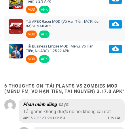
Tiền) 3.2.3 APK
MOD
APK
Tải APEX Racer MOD (Vô Hạn Tiền, Mở Khóa
Xe) v0.9.58 APK
MOD
APK
Tải Business Empire MOD (Menu, Vô Hạn
Tiền, No ADS) 1.25.22 APK
MOD
APK
6 THOUGHTS ON “
TẢI PLANTS VS ZOMBIES MOD
(MENU FM, VÔ HẠN TIỀN, TÀI NGUYÊN) 3.17.0 APK
”
Phan minh dũng
says:
Tải game không được nó nói không cài đặt
30/07/2022 AT 9:01 CHIỀU
TRẢ LỜI