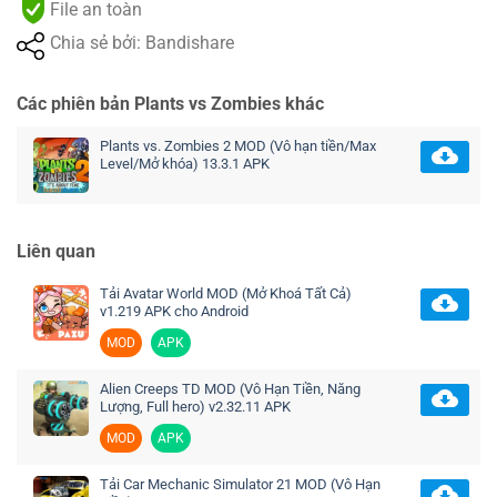
File an toàn
Chia sẻ bởi: Bandishare
Các phiên bản Plants vs Zombies khác
Plants vs. Zombies 2 MOD (Vô hạn tiền/Max
Level/Mở khóa) 13.3.1 APK
Liên quan
Tải Avatar World MOD (Mở Khoá Tất Cả)
v1.219 APK cho Android
MOD
APK
Alien Creeps TD MOD (Vô Hạn Tiền, Năng
Lượng, Full hero) v2.32.11 APK
MOD
APK
Tải Car Mechanic Simulator 21 MOD (Vô Hạn