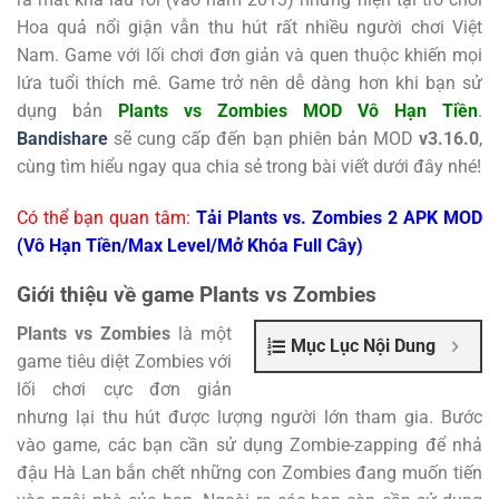
Hoa quả nổi giận vẫn thu hút rất nhiều người chơi Việt
Nam. Game với lối chơi đơn giản và quen thuộc khiến mọi
lứa tuổi thích mê. Game trở nên dễ dàng hơn khi bạn sử
dụng bản
Plants vs Zombies MOD Vô Hạn Tiền
.
Bandishare
sẽ cung cấp đến bạn phiên bản MOD
v3.16.0
,
cùng tìm hiểu ngay qua chia sẻ trong bài viết dưới đây nhé!
Có thể bạn quan tâm:
Tải Plants vs. Zombies 2 APK MOD
(Vô Hạn Tiền/Max Level/Mở Khóa Full Cây)
Giới thiệu về game Plants vs Zombies
Plants vs Zombies
là một
Mục Lục Nội Dung
game tiêu diệt Zombies với
lối chơi cực đơn giản
nhưng lại thu hút được lượng người lớn tham gia. Bước
vào game, các bạn cần sử dụng Zombie-zapping để nhả
đậu Hà Lan bắn chết những con Zombies đang muốn tiến