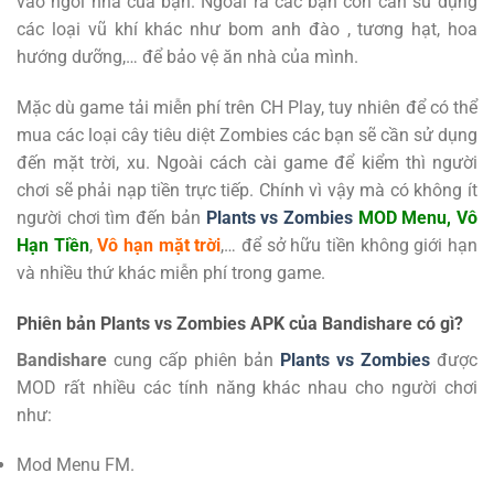
vào ngôi nhà của bạn. Ngoài ra các bạn còn cần sử dụng
các loại vũ khí khác như bom anh đào , tương hạt, hoa
hướng dưỡng,… để bảo vệ ăn nhà của mình.
Mặc dù game tải miễn phí trên CH Play, tuy nhiên để có thể
mua các loại cây tiêu diệt Zombies các bạn sẽ cần sử dụng
đến mặt trời, xu. Ngoài cách cài game để kiểm thì người
chơi sẽ phải nạp tiền trực tiếp. Chính vì vậy mà có không ít
người chơi tìm đến bản
Plants vs Zombies
MOD Menu, Vô
Hạn Tiền
,
Vô hạn mặt trời
,… để sở hữu tiền không giới hạn
và nhiều thứ khác miễn phí trong game.
Phiên bản Plants vs Zombies APK của Bandishare có gì?
Bandishare
cung cấp phiên bản
Plants vs Zombies
được
MOD rất nhiều các tính năng khác nhau cho người chơi
như:
Mod Menu FM.