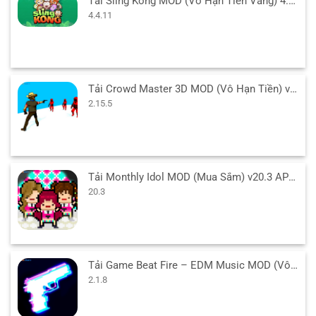
Tải Sling Kong MOD (Vô Hạn Tiền Vàng) 4.4.11 APK cho Android
4.4.11
Tải Crowd Master 3D MOD (Vô Hạn Tiền) v2.15.5 APK
2.15.5
Tải Monthly Idol MOD (Mua Sắm) v20.3 APK cho Android
20.3
Tải Game Beat Fire – EDM Music MOD (Vô Hạn Tiền) v2.1.8 APK
2.1.8