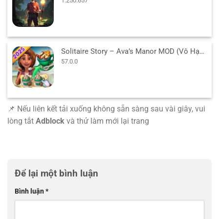
1.250.657
Solitaire Story – Ava’s Manor MOD (Vô Hạn Sao) v57.0.0 APK
57.0.0
📌 Nếu liên kết tải xuống không sẵn sàng sau vài giây, vui
lòng tắt
Adblock
và thử làm mới lại trang
Để lại một bình luận
Bình luận
*