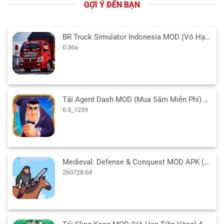
GỢI Ý ĐẾN BẠN
BR Truck Simulator Indonesia MOD (Vô Hạn Tiền) v0.36a APK
0.36a
Tải Agent Dash MOD (Mua Sắm Miễn Phí) 6.3_1239 APK
6.3_1239
Medieval: Defense & Conquest MOD APK (Vô Hạn Tiền) 260728.64
260728.64