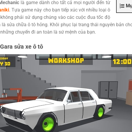
 Mechanic
là game dành cho tất cả mọi người đến từ
Mụ
niki
. Tựa game này cho bạn tiếp xúc với nhiều loại ô
 không phải sử dụng chúng vào các cuộc đua tốc độ
là sửa chữa ô tô hỏng. Khôi phục lại trang thái nguyên bản cho
 những chuyến đi an toàn là sứ mệnh của bạn.
ara sửa xe ô tô