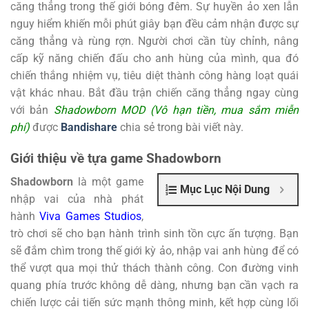
căng thẳng trong thế giới bóng đêm. Sự huyền ảo xen lẫn
nguy hiểm khiến mỗi phút giây bạn đều cảm nhận được sự
căng thẳng và rùng rợn. Người chơi cần tùy chỉnh, nâng
cấp kỹ năng chiến đấu cho anh hùng của mình, qua đó
chiến thắng nhiệm vụ, tiêu diệt thành công hàng loạt quái
vật khác nhau. Bắt đầu trận chiến căng thẳng ngay cùng
với bản
Shadowborn MOD (Vô hạn tiền, mua sắm miễn
phí)
được
Bandishare
chia sẻ trong bài viết này.
Giới thiệu về tựa game Shadowborn
Shadowborn
là một game
Mục Lục Nội Dung
nhập vai của nhà phát
hành
Viva Games Studios
,
trò chơi sẽ cho bạn hành trình sinh tồn cực ấn tượng. Bạn
sẽ đắm chìm trong thế giới kỳ ảo, nhập vai anh hùng để có
thể vượt qua mọi thử thách thành công. Con đường vinh
quang phía trước không dễ dàng, nhưng bạn cần vạch ra
chiến lược cải tiến sức mạnh thông minh, kết hợp cùng lối