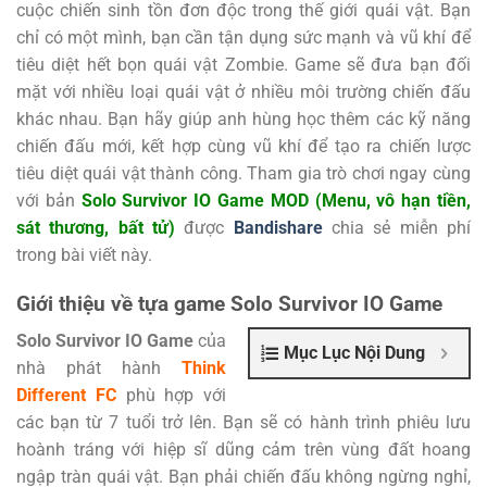
cuộc chiến sinh tồn đơn độc trong thế giới quái vật. Bạn
chỉ có một mình, bạn cần tận dụng sức mạnh và vũ khí để
tiêu diệt hết bọn quái vật Zombie. Game sẽ đưa bạn đối
mặt với nhiều loại quái vật ở nhiều môi trường chiến đấu
khác nhau. Bạn hãy giúp anh hùng học thêm các kỹ năng
chiến đấu mới, kết hợp cùng vũ khí để tạo ra chiến lược
tiêu diệt quái vật thành công. Tham gia trò chơi ngay cùng
với bản
Solo Survivor IO Game MOD (Menu, vô hạn tiền,
sát thương, bất tử)
được
Bandishare
chia sẻ miễn phí
trong bài viết này.
Giới thiệu về tựa game Solo Survivor IO Game
Solo Survivor IO Game
của
Mục Lục Nội Dung
nhà phát hành
Think
Different FC
phù hợp với
các bạn từ 7 tuổi trở lên. Bạn sẽ có hành trình phiêu lưu
hoành tráng với hiệp sĩ dũng cảm trên vùng đất hoang
ngập tràn quái vật. Bạn phải chiến đấu không ngừng nghỉ,