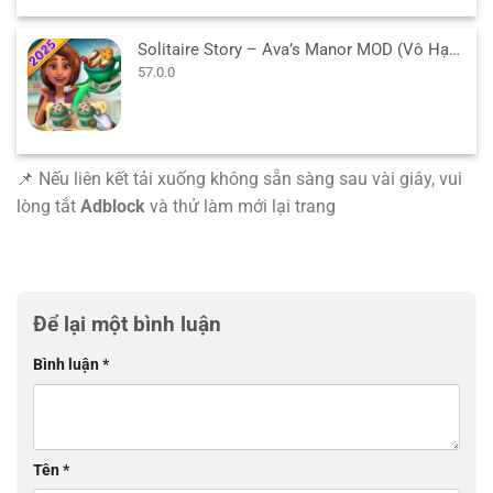
Solitaire Story – Ava’s Manor MOD (Vô Hạn Sao) v57.0.0 APK
57.0.0
📌 Nếu liên kết tải xuống không sẵn sàng sau vài giây, vui
lòng tắt
Adblock
và thử làm mới lại trang
Để lại một bình luận
Bình luận
*
Tên
*