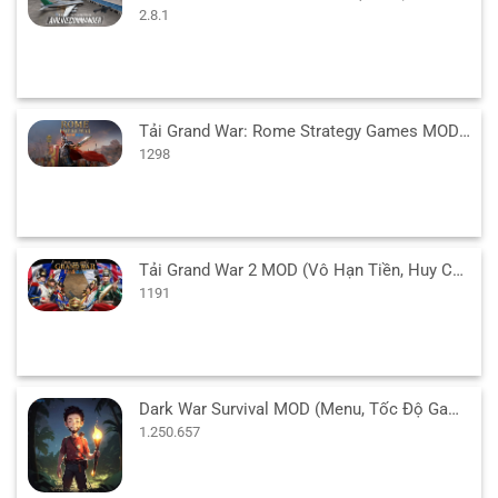
2.8.1
Tải Grand War: Rome Strategy Games MOD (Vô Hạn Tiền) 1298 APK
1298
Tải Grand War 2 MOD (Vô Hạn Tiền, Huy Chương) v1191 APK
1191
Dark War Survival MOD (Menu, Tốc Độ Game) v1.250.657 APK
1.250.657