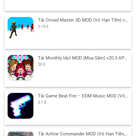
Tải Crowd Master 3D MOD (Vô Hạn Tiền) v2.15.5 APK
2.15.5
Tải Monthly Idol MOD (Mua Sắm) v20.3 APK cho Android
20.3
Tải Game Beat Fire – EDM Music MOD (Vô Hạn Tiền) v2.1.8 APK
2.1.8
Tải Airline Commander MOD (Vô Hạn Tiền, Mở Khóa) 2.8.1 APK