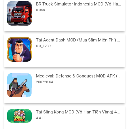
BR Truck Simulator Indonesia MOD (Vô Hạn Tiền) v0.36a APK
0.36a
Tải Agent Dash MOD (Mua Sắm Miễn Phí) 6.3_1239 APK
6.3_1239
Medieval: Defense & Conquest MOD APK (Vô Hạn Tiền) 260728.64
260728.64
Tải Sling Kong MOD (Vô Hạn Tiền Vàng) 4.4.11 APK cho Android
4.4.11