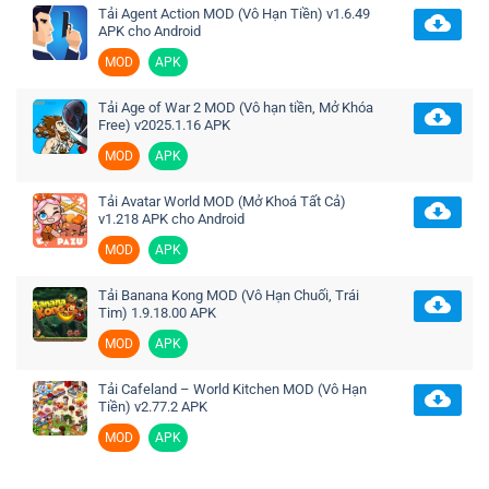
Tải Agent Action MOD (Vô Hạn Tiền) v1.6.49
APK cho Android
MOD
APK
Tải Age of War 2 MOD (Vô hạn tiền, Mở Khóa
Free) v2025.1.16 APK
MOD
APK
Tải Avatar World MOD (Mở Khoá Tất Cả)
v1.218 APK cho Android
MOD
APK
Tải Banana Kong MOD (Vô Hạn Chuối, Trái
Tim) 1.9.18.00 APK
MOD
APK
Tải Cafeland – World Kitchen MOD (Vô Hạn
Tiền) v2.77.2 APK
MOD
APK