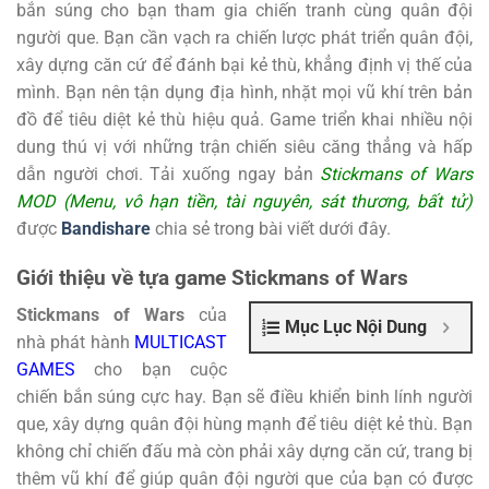
bắn súng cho bạn tham gia chiến tranh cùng quân đội
người que. Bạn cần vạch ra chiến lược phát triển quân đội,
xây dựng căn cứ để đánh bại kẻ thù, khẳng định vị thế của
mình. Bạn nên tận dụng địa hình, nhặt mọi vũ khí trên bản
đồ để tiêu diệt kẻ thù hiệu quả. Game triển khai nhiều nội
dung thú vị với những trận chiến siêu căng thẳng và hấp
dẫn người chơi. Tải xuống ngay bản
Stickmans of Wars
MOD (Menu, vô hạn tiền, tài nguyên, sát thương, bất tử)
được
Bandishare
chia sẻ trong bài viết dưới đây.
Giới thiệu về tựa game Stickmans of Wars
Stickmans of Wars
của
Mục Lục Nội Dung
nhà phát hành
MULTICAST
GAMES
cho bạn cuộc
chiến bắn súng cực hay. Bạn sẽ điều khiển binh lính người
que, xây dựng quân đội hùng mạnh để tiêu diệt kẻ thù. Bạn
không chỉ chiến đấu mà còn phải xây dựng căn cứ, trang bị
thêm vũ khí để giúp quân đội người que của bạn có được