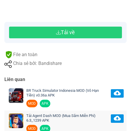
Tải về
File an toàn
Chia sẻ bởi: Bandishare
Liên quan
BR Truck Simulator Indonesia MOD (Vô Hạn
Tiền) v0.36a APK
MOD
APK
Tải Agent Dash MOD (Mua Sắm Miễn Phí)
6.3_1239 APK
MOD
APK