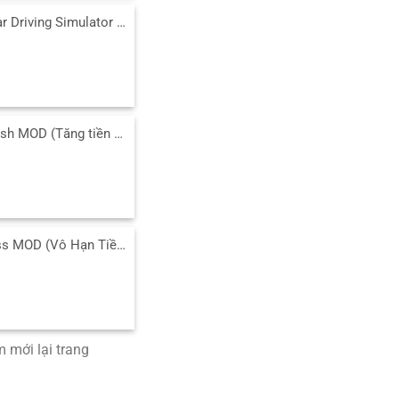
Tải Extreme Car Driving Simulator MOD (Menu/Tiền/Full Xe) 7.14.0 APK
Tải Fishing Clash MOD (Tăng tiền thưởng, Tự động câu) 1.0.486 APK
Tải Happy Glass MOD (Vô Hạn Tiền) v2.0.2 APK cho Android
 mới lại trang