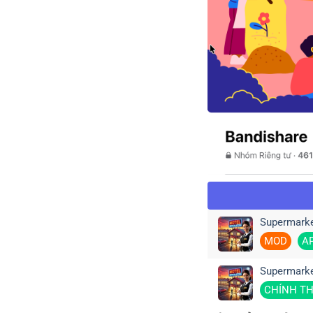
Supermarke
MOD
A
Supermarke
CHÍNH T