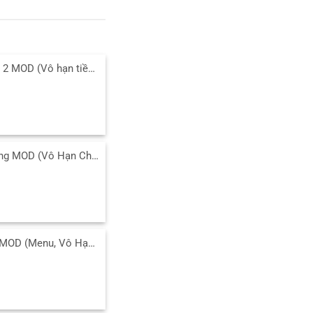
Tải Age of War 2 MOD (Vô hạn tiền, Mở Khóa Free) v2025.1.16 APK
Tải Banana Kong MOD (Vô Hạn Chuối, Trái Tim) 1.9.18.00 APK
Tải Cover Fire MOD (Menu, Vô Hạn Tiền, Bất Tử, VIP) 1.33.20 APK