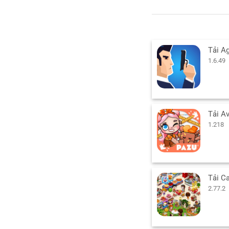
1.6.49
1.218
2.77.2