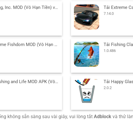
Tải Egg, Inc. MOD (Vô Hạn Tiền) v1.37 APK cho Android
7.14.0
Tải game Fishdom MOD (Vô Hạn Tiền, Kim Cương) 9.9.8.0 APK
1.0.486
Tải Fishing and Life MOD APK (Vô Hạn Tiền) v0.0.297 cho Android
2.0.2
uống không sẵn sàng sau vài giây, vui lòng tắt
Adblock
và thử làm