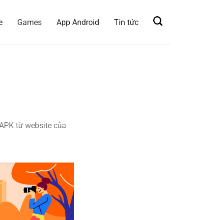
e
Games
App Android
Tin tức
APK từ website của