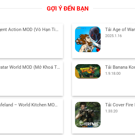
GỢI Ý ĐẾN BẠN
Tải Agent Action MOD (Vô Hạn Tiền) v1.6.49 APK cho Android
2025.1.16
Tải Avatar World MOD (Mở Khoá Tất Cả) v1.218 APK cho Android
1.9.18.00
Tải Cafeland – World Kitchen MOD (Vô Hạn Tiền) v2.77.2 APK
1.33.20