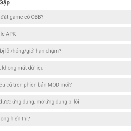
 Gặp
i đặt game có OBB?
ile APK
 bị lỗi/hỏng/giới hạn chậm?
 không mất dữ liệu
iệu cũ trên phiên bản MOD mới?
 được ứng dụng, mở ứng dụng bị lỗi
ng hiển thị?