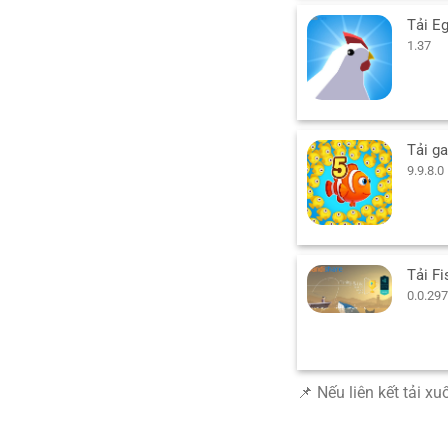
1.37
9.9.8.0
0.0.297
📌 Nếu liên kết tải x