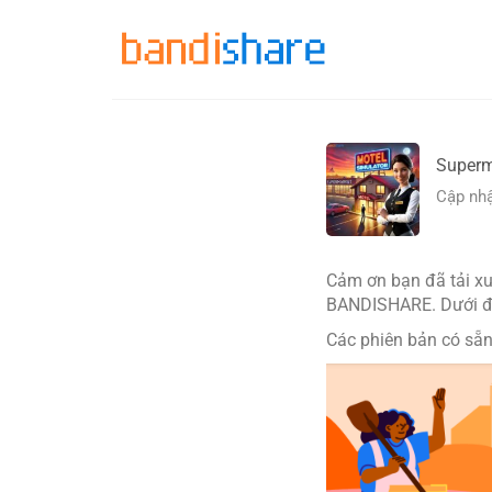
Skip
to
content
Superm
Cập nhậ
Cảm ơn bạn đã tải x
BANDISHARE. Dưới đây
Các phiên bản có sẵn