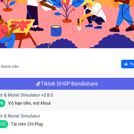
Tiktok SH0P Bandishare
t & Motel Simulator v3.8.0
PK
Vô hạn tiền, mở khoá
t & Motel Simulator
HỨC
Tải trên CH-Play