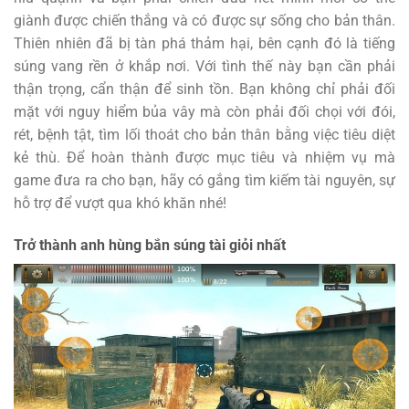
giành được chiến thắng và có được sự sống cho bản thân.
Thiên nhiên đã bị tàn phá thảm hại, bên cạnh đó là tiếng
súng vang rền ở khắp nơi. Với tình thế này bạn cần phải
thận trọng, cẩn thận để sinh tồn. Bạn không chỉ phải đối
mặt với nguy hiểm bủa vây mà còn phải đối chọi với đói,
rét, bệnh tật, tìm lối thoát cho bản thân bằng việc tiêu diệt
kẻ thù. Để hoàn thành được mục tiêu và nhiệm vụ mà
game đưa ra cho bạn, hãy có gắng tìm kiếm tài nguyên, sự
hỗ trợ để vượt qua khó khăn nhé!
Trở thành anh hùng bắn súng tài giỏi nhất