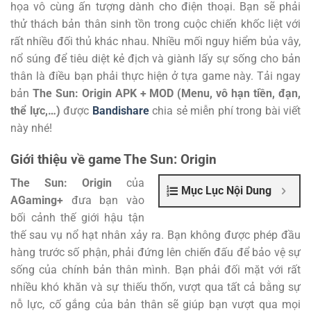
họa vô cùng ấn tượng dành cho điện thoại. Bạn sẽ phải
thử thách bản thân sinh tồn trong cuộc chiến khốc liệt với
rất nhiều đối thủ khác nhau. Nhiều mối nguy hiểm bủa vây,
nổ súng để tiêu diệt kẻ địch và giành lấy sự sống cho bản
thân là điều bạn phải thực hiện ở tựa game này. Tải ngay
bản
The Sun: Origin APK + MOD (Menu, vô hạn tiền, đạn,
thể lực,…)
được
Bandishare
chia sẻ miễn phí trong bài viết
này nhé!
Giới thiệu về game The Sun: Origin
The Sun: Origin
của
Mục Lục Nội Dung
AGaming+
đưa bạn vào
bối cảnh thế giới hậu tận
thế sau vụ nổ hạt nhân xảy ra. Bạn không được phép đầu
hàng trước số phận, phải đứng lên chiến đấu để bảo vệ sự
sống của chính bản thân mình. Bạn phải đối mặt với rất
nhiều khó khăn và sự thiếu thốn, vượt qua tất cả bằng sự
nỗ lực, cố gắng của bản thân sẽ giúp bạn vượt qua mọi