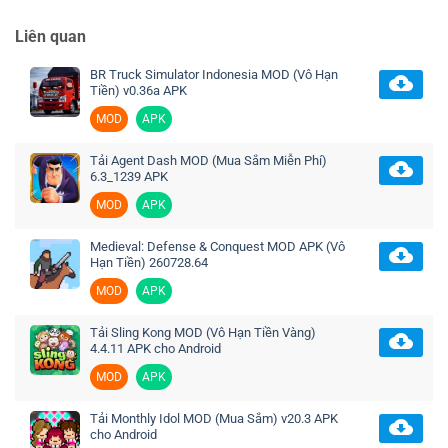
Liên quan
BR Truck Simulator Indonesia MOD (Vô Hạn
Tiền) v0.36a APK
MOD
APK
Tải Agent Dash MOD (Mua Sắm Miễn Phí)
6.3_1239 APK
MOD
APK
Medieval: Defense & Conquest MOD APK (Vô
Hạn Tiền) 260728.64
MOD
APK
Tải Sling Kong MOD (Vô Hạn Tiền Vàng)
4.4.11 APK cho Android
MOD
APK
Tải Monthly Idol MOD (Mua Sắm) v20.3 APK
cho Android