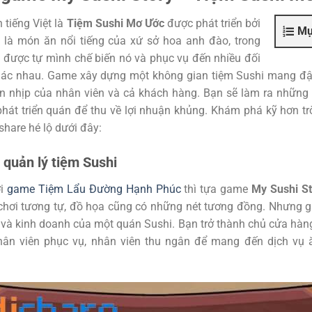
 tiếng Việt là
Tiệm Sushi Mơ Ước
được phát triển bởi
Mụ
h là món ăn nổi tiếng của xứ sở hoa anh đào, trong
 được tự mình chế biến nó và phục vụ đến nhiều đối
ác nhau. Game xây dựng một không gian tiệm Sushi mang đậ
n nhịp của nhân viên và cả khách hàng. Bạn sẽ làm ra những
hát triển quán để thu về lợi nhuận khủng. Khám phá kỹ hơn tr
share hé lộ dưới đây:
quản lý tiệm Sushi
ơi
game Tiệm Lẩu Đường Hạnh Phúc
thì tựa game
My Sushi S
 chơi tương tự, đồ họa cũng có những nét tương đồng. Nhưng g
và kinh doanh của một quán Sushi. Bạn trở thành chủ cửa hàng
hân viên phục vụ, nhân viên thu ngân để mang đến dịch vụ 