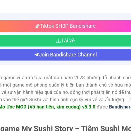
Tiktok SH0P Bandishare
Tải về
Join Bandishare Channel
a game vừa được ra mắt đầu năm 2023 nhưng đã nhanh chóng
 là một game mô phỏng quản lý biến bạn thành chủ sở hữu mộ
vệ sự vận hành hiệu quả của nó, đồng thời phát triển nó để th
vào thế giới Sushi với hình ảnh cực kỳ vui vẻ và ấn tượng. 
Mơ Ước MOD (Vô hạn tiền, kim cương) v5.3.0
được
Bandishar
ề game My Sushi Story – Tiệm Sushi M