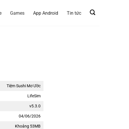
e
Games
App Android
Tin tức
Tiệm Sushi Mơ Ước
LifeSim
v5.3.0
04/06/2026
Khoảng 53MB