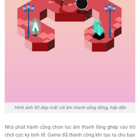
Hình ảnh 3D đẹp mắt với âm thanh sống động, hấp dẫn
Nhà phát hành cũng chọn lọc âm thanh lồng ghép vào trò
chơi cực kỳ tinh tế. Game đã thành công khi tạo ra cho bạn