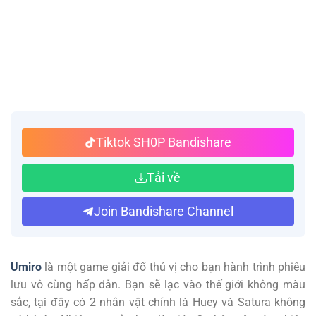
Tiktok SH0P Bandishare
Tải về
Join Bandishare Channel
Umiro
là một game giải đố thú vị cho bạn hành trình phiêu
lưu vô cùng hấp dẫn. Bạn sẽ lạc vào thế giới không màu
sắc, tại đây có 2 nhân vật chính là Huey và Satura không