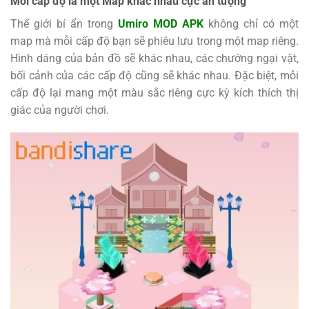
Mỗi cấp độ là một Map khác nhau cực ấn tượng
Thế giới bí ẩn trong
Umiro MOD APK
không chỉ có một
map mà mỗi cấp độ bạn sẽ phiêu lưu trong một map riêng.
Hình dáng của bản đồ sẽ khác nhau, các chướng ngại vật,
bối cảnh của các cấp độ cũng sẽ khác nhau. Đặc biệt, mỗi
cấp độ lại mang một màu sắc riêng cực kỳ kích thích thị
giác của người chơi.