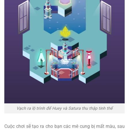
Vạch ra lộ trình để Huey và Satura thu thập tinh thể
Cuộc chơi sẽ tạo ra cho bạn các mê cung bị mất màu, sau