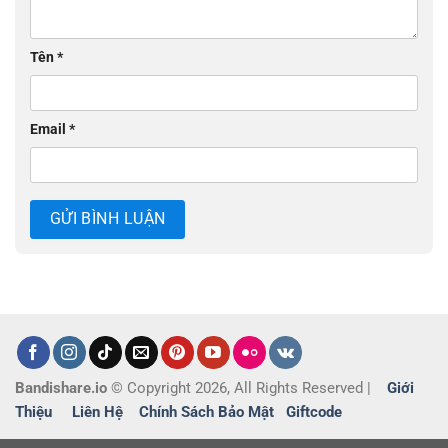
Tên
*
Email
*
Bandishare.io
© Copyright 2026, All Rights Reserved |
Giới
Thiệu
Liên Hệ
Chính Sách Bảo Mật
Giftcode